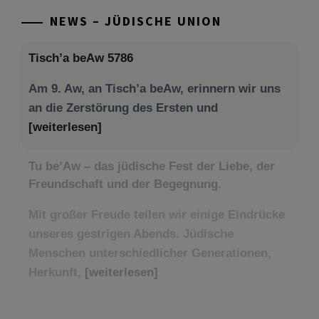
NEWS – JÜDISCHE UNION
Tisch’a beAw 5786
Am 9. Aw, an Tisch’a beAw, erinnern wir uns
an die Zerstörung des Ersten und
[weiterlesen]
Tu be’Aw – das jüdische Fest der Liebe, der
Freundschaft und der Begegnung.
Mit großer Freude teilen wir einige Eindrücke
unseres gestrigen Abends. Jüdische
Menschen unterschiedlicher Generationen,
Herkunft,
[weiterlesen]