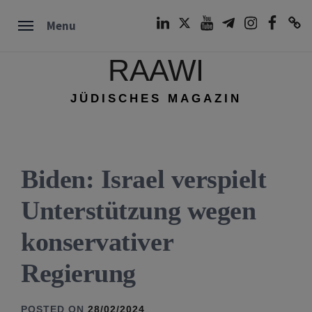
Skip
LinkedIn
Twitter
Youtube
Telegram
Instagram
Facebook
TikTok
Menu
to
content
RAAWI
JÜDISCHES MAGAZIN
Biden: Israel verspielt
Unterstützung wegen
konservativer
Regierung
POSTED ON
28/02/2024