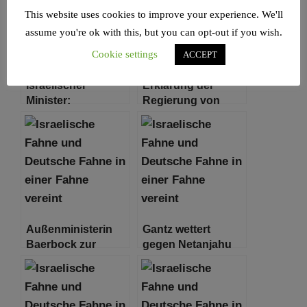
Kommunal- und
This website uses cookies to improve your experience. We'll
Regionalräte des
Südens.
assume you're ok with this, but you can opt-out if you wish.
Cookie settings
ACCEPT
Israelischer
Erklärung der
Minister:
Regierung von
„Vorübergehende
Israel
Waffenruhe“ im
Gegenzug für
Geiseln wird
stattfinden
Außenministerin
Gantz wettert
Baerbock zur
gegen Netanjahu
Freilassung von
und kritisiert
Geiseln am
„fabrizierte
24.11.2023
Streitigkeiten“ mit
den USA