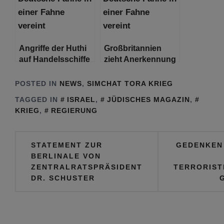
Angriffe der Huthi
Großbritannien
auf Handels­schiffe
zieht Anerkennung
im Roten Meer –
eines
Gemeinsame
palästinensischen
POSTED IN
NEWS
,
SIMCHAT TORA KRIEG
Erklärung von 10
Staates in Betracht
TAGGED IN
ISRAEL
,
JÜDISCHES MAGAZIN
,
Ländern
KRIEG
,
REGIERUNG
Beitragsnavigation
STATEMENT ZUR
GEDENKEN 
BERLINALE VON
ZENTRALRATSPRÄSIDENT
TERRORIST
DR. SCHUSTER