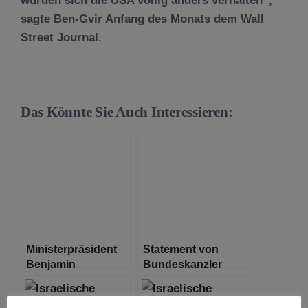
würden sich die USA völlig anders verhalten“,
sagte Ben-Gvir Anfang des Monats dem Wall
Street Journal.
Das Könnte Sie Auch Interessieren:
Ministerpräsident
Statement von
Benjamin
Bundeskanzler
Netanjahu spricht
Scholz zur
mit Leitern der
Situation in Israel