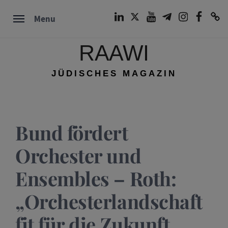
Skip
LinkedIn
Twitter
Youtube
Telegram
Instagram
Facebook
TikTok
Menu
to
content
RAAWI
JÜDISCHES MAGAZIN
Bund fördert
Orchester und
Ensembles – Roth:
„Orchesterlandschaft
fit für die Zukunft