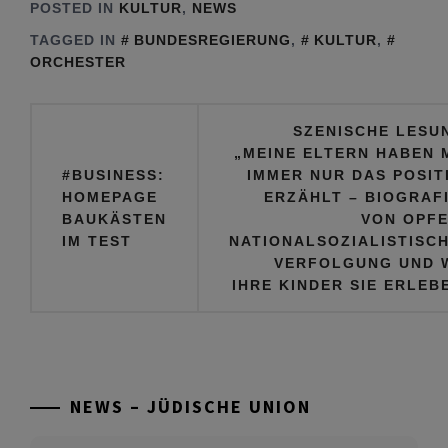
Verlust seines
POSTED IN
KULTUR
,
NEWS
Augenlichtes auf
TAGGED IN
BUNDESREGIERUNG
,
KULTUR
,
einem Auge
ORCHESTER
Beitragsnavigation
SZENISCHE LESU
„MEINE ELTERN HABEN 
#BUSINESS:
IMMER NUR DAS POSIT
HOMEPAGE
ERZÄHLT – BIOGRAF
BAUKÄSTEN
VON OPF
IM TEST
NATIONALSOZIALISTISC
VERFOLGUNG UND 
IHRE KINDER SIE ERLEB
NEWS – JÜDISCHE UNION