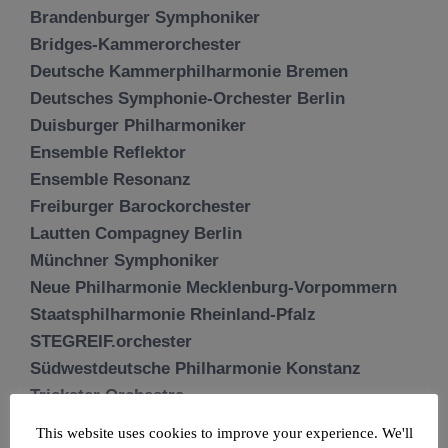
Brandenburger Symphoniker
Bridges-Kammerorchester
Deutsche Kammerphilharmonie Bremen
Deutsches Symphonie-Orchester Berlin
Duisburger Philharmoniker
Ensemble Reflektor
Ensemble Resonanz
Freiburger Barockorchester
Lautten Compagney Berlin
Münchner Symphoniker
Neue Philharmonie Mecklenburg-Vorpommern
Staatsphilharmonie Rheinland-Pfalz
STEGREIF.orchester
Südwestdeutsche Philharmonie Konstanz
Trickster Orchestra
This website uses cookies to improve your experience. We'll