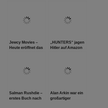
Debütfilm ‚As They
und Medien und
Made Us‘ ist da
Literaturhaus
Hamburg
schreiben sechs
Recherchestipendien
aus
Jewcy Movies –
„HUNTERS“ jagen
Heute eröffnet das
Hitler auf Amazon
28. Jüdische
Prime
Filmfestival Berlin
und Brandenburg
Salman Rushdie –
Alan Arkin war ein
erstes Buch nach
großartiger
Anschlag und
jüdischer Vater