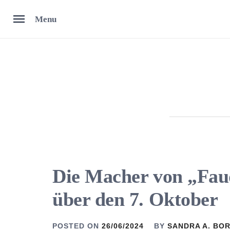
Skip
Menu
to
content
Die Macher von „Fau
über den 7. Oktober
POSTED ON
26/06/2024
BY
SANDRA A. BO