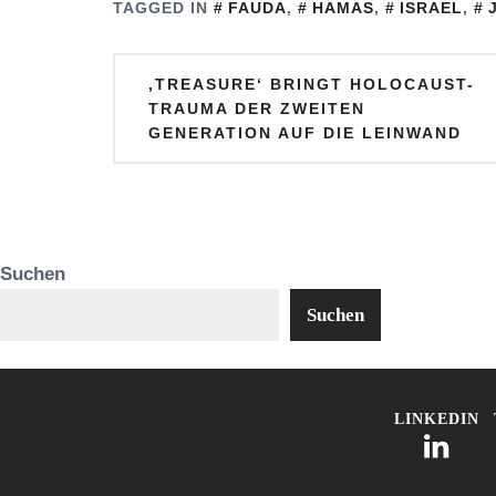
TAGGED IN
FAUDA
,
HAMAS
,
ISRAEL
,
durchführen
werden“
Beitragsnavigation
‚TREASURE‘ BRINGT HOLOCAUST-
TRAUMA DER ZWEITEN
GENERATION AUF DIE LEINWAND
Suchen
Suchen
LINKEDIN