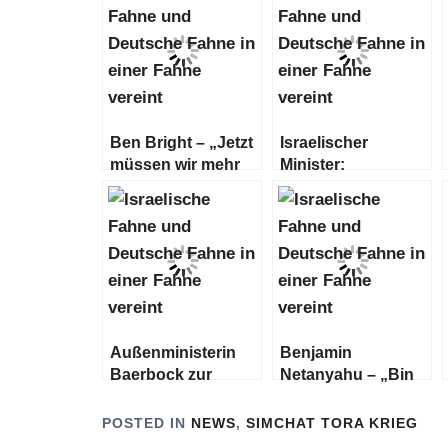
Ben Bright – „Jetzt
Israelischer
müssen wir mehr
Minister:
denn je aufstehen!
„Vorübergehende
Wir schreiben das
Waffenruhe“ im
Jahr 2023, nicht
Gegenzug für
1933.“
Geiseln wird
stattfinden
Außenministerin
Benjamin
Baerbock zur
Netanyahu – „Bin
Freilassung von
überzeugt, dass wir
Geiseln am
diese Mission
POSTED IN
NEWS
,
SIMCHAT TORA KRIEG
24.11.2023
erfolgreich