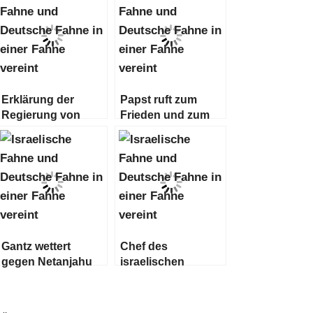
Erklärung der
Papst ruft zum
Regierung von
Frieden und zum
Israel
Ende des
„Terrorismus“ auf
Gantz wettert
Chef des
gegen Netanjahu
israelischen
und kritisiert
Militärgeheimdienstes
„fabrizierte
tritt zurück
Streitigkeiten“ mit