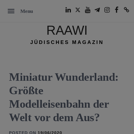
Skip
LinkedIn
Twitter
Youtube
Telegram
Instagram
Facebook
TikTok
Menu
to
content
RAAWI
JÜDISCHES MAGAZIN
Miniatur Wunderland:
Größte
Modelleisenbahn der
Welt vor dem Aus?
POSTED ON
19/06/2020