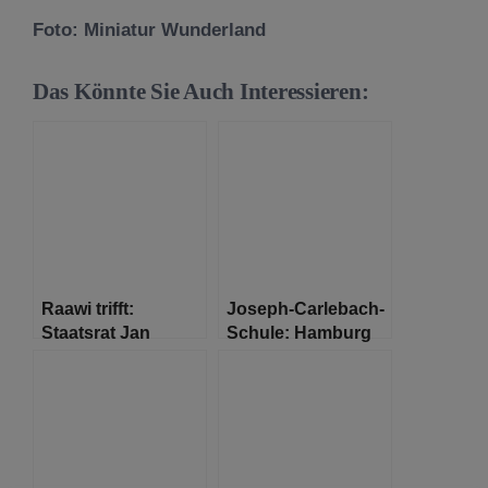
Foto: Miniatur Wunderland
Das Könnte Sie Auch Interessieren:
Raawi trifft:
Joseph-Carlebach-
Staatsrat Jan
Schule: Hamburg
Pörksen – “ Wir
feiert seine ersten
müssen sehr
Abiturienten seit
aufmerksam sein“
1942