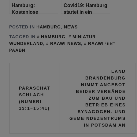
Hamburg:
Covid19: Hamburg
Kostenlose
startet in ein
Corona-Tests für
alkoholfreies
alle Lehrkräfte und
Wochenende
POSTED IN
HAMBURG
,
NEWS
Schulbeschäftigte
TAGGED IN
HAMBURG
,
MINIATUR
WUNDERLAND
,
RAAWI NEWS
,
RAAWI ראווי
РААВИ
Beitragsnavigation
LAND
BRANDENBURG
NIMMT ANGEBOT
PARASCHAT
BEIDER VERBÄNDE
SCHLACH
ZUM BAU UND
(NUMERI
BETRIEB EINES
13:1–15:41)
SYNAGOGEN- UND
GEMEINDEZENTRUMS
IN POTSDAM AN