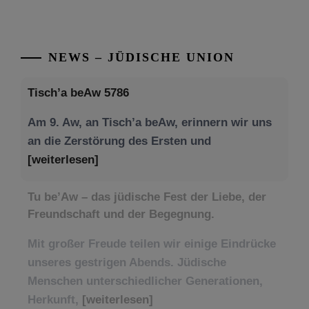
NEWS – JÜDISCHE UNION
Tisch’a beAw 5786
Am 9. Aw, an Tisch’a beAw, erinnern wir uns
an die Zerstörung des Ersten und
[weiterlesen]
Tu be’Aw – das jüdische Fest der Liebe, der
Freundschaft und der Begegnung.
Mit großer Freude teilen wir einige Eindrücke
unseres gestrigen Abends. Jüdische
Menschen unterschiedlicher Generationen,
Herkunft,
[weiterlesen]