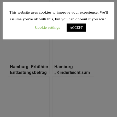
Hamburger
Sommer in
This website uses cookies to improve your experience. We'll
Lernferien gestartet
Hamburg Die ganze
assume you're ok with this, but you can opt-out if you wish.
Welt in Deiner Stadt
Cookie settings
ACCEPT
Hamburg: Erhöhter
Hamburg:
Entlastungsbetrag
„Kinderleicht zum
für
Kindergeld“ jetzt
Alleinerziehende
auch digital