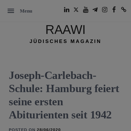
Skip
LinkedIn
Twitter
Youtube
Telegram
Instagram
Facebook
TikTok
Menu
to
content
RAAWI
JÜDISCHES MAGAZIN
Joseph-Carlebach-
Schule: Hamburg feiert
seine ersten
Abiturienten seit 1942
POSTED ON
28/06/2020