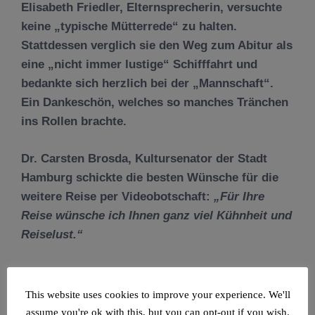
Elisabeth Friedler
, Elternsprecherin, versuchte
keine „typische Mütterrede“ zu halten.
Stattdessen verglich sie den Weg zum Abitur als
eine „nicht immer lustige“ Schifffahrt und
bedankte sich herzlich bei der „Mannschaft“.
Ein Dankeschön, welches so manches Tränchen
ins Rollen brachte.
Dr. Carsten Brosda
, Kultursenator der Stadt
Hamburg schickte die besten Wünsche für die
weitere Reise per Videobotschaft:
„
Für Ihre
Reise wünsche ich Ihnen ganz viel Kühnheit und
Reiselust.“
Dr. Carsten Brosda, Kultursenator der Freien
This website uses cookies to improve your experience. We'll
und Hansestadt Hamburg (SPD) | Foto: © Armin
assume you're ok with this, but you can opt-out if you wish.