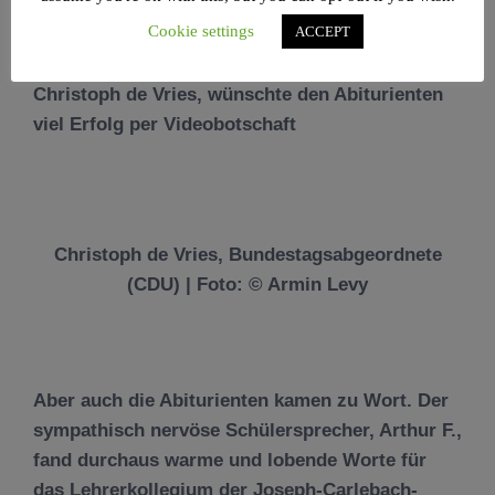
Levy
Cookie settings
ACCEPT
Und auch der Bundestagsabgeordnete der CDU,
Christoph de Vries
, wünschte den Abiturienten
viel Erfolg per Videobotschaft
Christoph de Vries, Bundestagsabgeordnete
(CDU) | Foto: © Armin Levy
Aber auch die Abiturienten kamen zu Wort. Der
sympathisch nervöse Schülersprecher,
Arthur F.
,
fand durchaus warme und lobende Worte für
das Lehrerkollegium der Joseph-Carlebach-