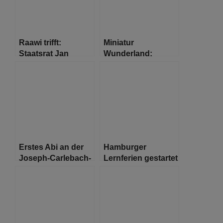
Raawi trifft:
Miniatur
Staatsrat Jan
Wunderland:
Pörksen – “ Wir
Größte
müssen sehr
Modelleisenbahn
aufmerksam sein“
der Welt vor dem
Aus?
Erstes Abi an der
Hamburger
Joseph-Carlebach-
Lernferien gestartet
Schule in Hamburg
seit 1942