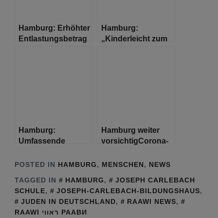
Hamburg: Erhöhter
Hamburg:
Entlastungsbetrag
„Kinderleicht zum
für
Kindergeld“ jetzt
Alleinerziehende
auch digital
Hamburg:
Hamburg weiter
Umfassende
vorsichtigCorona-
Unterrichts- und
Verordnung gilt bis
Ganztagsangebote
30. November
POSTED IN
HAMBURG
,
MENSCHEN
,
NEWS
nach den
weiter
TAGGED IN
HAMBURG
,
JOSEPH CARLEBACH
Sommerferien
SCHULE
,
JOSEPH-CARLEBACH-BILDUNGSHAUS
,
JUDEN IN DEUTSCHLAND
,
RAAWI NEWS
,
RAAWI ראווי РААВИ