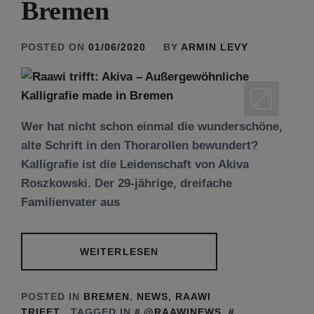
Bremen
POSTED ON
01/06/2020
BY
ARMIN LEVY
Wer hat nicht schon einmal die wunderschöne,
alte Schrift in den Thorarollen bewundert?
Kalligrafie ist die Leidenschaft von Akiva
Roszkowski. Der 29-jährige, dreifache
Familienvater aus
WEITERLESEN
POSTED IN
BREMEN
,
NEWS
,
RAAWI
TRIFFT
TAGGED IN
@RAAWINEWS
,