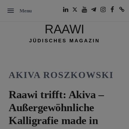
Skip
LinkedIn
Twitter
Youtube
Telegram
Instagram
Facebook
TikTok
Menu
to
content
RAAWI
JÜDISCHES MAGAZIN
AKIVA ROSZKOWSKI
Raawi trifft: Akiva –
Außergewöhnliche
Kalligrafie made in