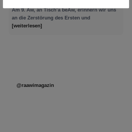
[weiterlesen]
@raawimagazin