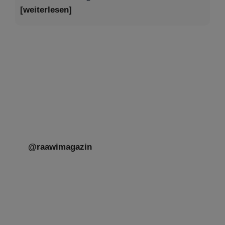
Tu be’Aw – das jüdische Fest der Liebe, der
Freundschaft und der Begegnung.
Mit großer Freude teilen wir einige Eindrücke
unseres gestrigen Abends. Jüdische
Menschen unterschiedlicher Generationen,
Herkunft,
[weiterlesen]
@raawimagazin