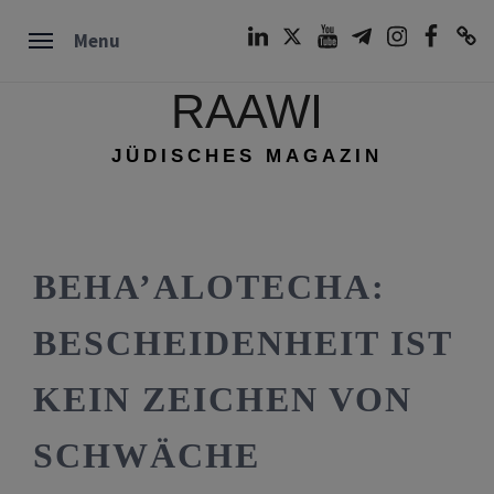
Skip
LinkedIn
Twitter
Youtube
Telegram
Instagram
Facebook
TikTok
Menu
to
content
RAAWI
JÜDISCHES MAGAZIN
BEHA’ALOTECHA:
BESCHEIDENHEIT IST
KEIN ZEICHEN VON
SCHWÄCHE