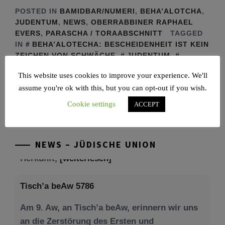
POSTED IN
BAMIDBAR/NUMERI
,
BEHA’ALOTCHA
,
JUDENTUM
,
NEWS
,
OBERRABBINER RAPHAEL
EVERS
,
PARASCHA / TORAABSCHNITT
TAGGED
IN
BEHA’ALOTECHA: BESCHEIDENHEIT IST KEIN
ZEICHEN VON SCHWÄCHE
,
JUDENTUM
,
OBERRABBINER EVERS
,
TORA
This website uses cookies to improve your experience. We'll
assume you're ok with this, but you can opt-out if you wish.
Cookie settings
ACCEPT
NEWS – JÜDISCHE UNION
Tisch’a beAw 5786
Am 9. Aw, an Tisch’a beAw, erinnern wir uns
an die Zerstörung des Ersten und
[weiterlesen]