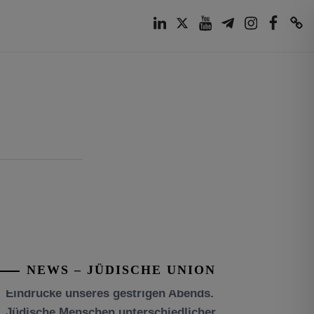
LinkedIn
Twitter
Youtube
Telegram
Instagram
Facebook
TikTok
NEWS – JÜDISCHE UNION
Tisch’a beAw 5786