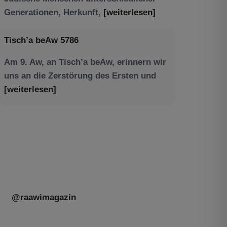
Am 9. Aw, an Tisch’a beAw, erinnern wir
uns an die Zerstörung des Ersten und
[weiterlesen]
Tu be’Aw – das jüdische Fest der Liebe,
der Freundschaft und der Begegnung.
Mit großer Freude teilen wir einige
Eindrücke unseres gestrigen Abends.
Jüdische Menschen unterschiedlicher
Generationen, Herkunft,
[weiterlesen]
@raawimagazin