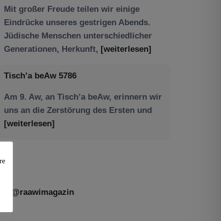
Tisch’a beAw 5786
Am 9. Aw, an Tisch’a beAw, erinnern wir
uns an die Zerstörung des Ersten und
[weiterlesen]
re
@raawimagazin