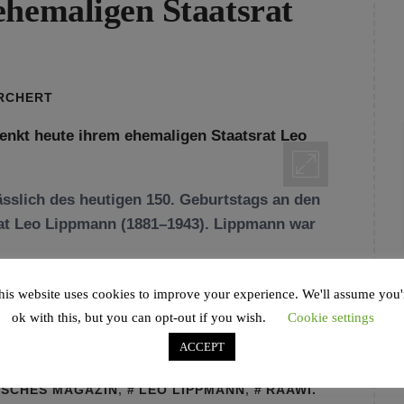
ehemaligen Staatsrat
ORCHERT
sslich des heutigen 150. Geburtstags an den
rat Leo Lippmann (1881–1943). Lippmann war
his website uses cookies to improve your experience. We'll assume you'
ok with this, but you can opt-out if you wish.
Cookie settings
ACCEPT
HAMBURG
,
JÜDISCHE GEMEINDE HAMBURG
,
ISCHES MAGAZIN
,
LEO LIPPMANN
,
RAAWI.