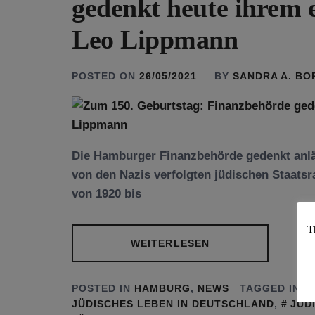
gedenkt heute ihrem 
Leo Lippmann
POSTED ON
26/05/2021
BY
SANDRA A. B
Die Hamburger Finanzbehörde gedenkt anlä
von den Nazis verfolgten jüdischen Staats
von 1920 bis
T
WEITERLESEN
POSTED IN
HAMBURG
,
NEWS
TAGGED IN
JÜDISCHES LEBEN IN DEUTSCHLAND
,
JÜD