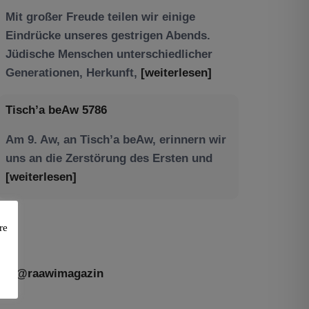
Tisch’a beAw 5786
Am 9. Aw, an Tisch’a beAw, erinnern wir
uns an die Zerstörung des Ersten und
[weiterlesen]
re
@raawimagazin