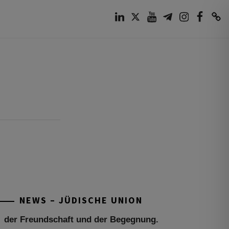
LinkedIn
Twitter
Youtube
Telegram
Instagram
Facebook
TikTok
Tu be’Aw – das jüdische Fest der Liebe,
der Freundschaft und der Begegnung.
Mit großer Freude teilen wir einige
Eindrücke unseres gestrigen Abends.
Jüdische Menschen unterschiedlicher
NEWS – JÜDISCHE UNION
Generationen, Herkunft,
[weiterlesen]