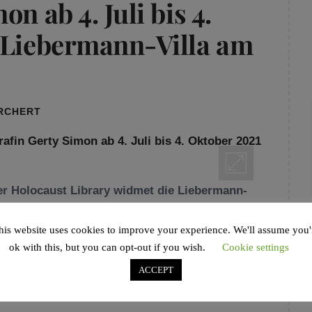
n ab 4. Juli bis 4.
 Liebermann-Villa am
ORCHERT
r Holocaust Library widmet die Liebermann-
tografin Gerty Simon (1887–1970) die erste
en Raum.
his website uses cookies to improve your experience. We'll assume you'
ok with this, but you can opt-out if you wish.
Cookie settings
ACCEPT