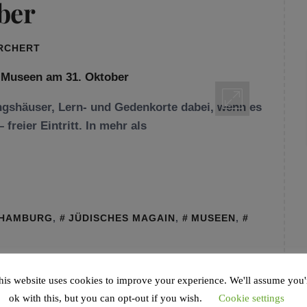
ber
ORCHERT
ngshäuser, Lern- und Gedenkorte dabei, wenn es
freier Eintritt. In mehr als
HAMBURG
,
JÜDISCHES MAGAIN
,
MUSEEN
,
his website uses cookies to improve your experience. We'll assume you'
ok with this, but you can opt-out if you wish.
Cookie settings