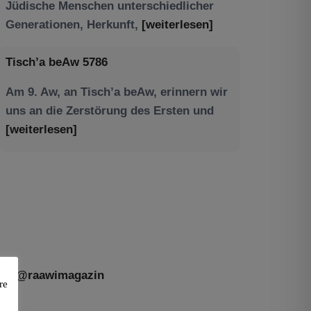
Am 9. Aw, an Tisch’a beAw, erinnern wir
uns an die Zerstörung des Ersten und
[weiterlesen]
Tu be’Aw – das jüdische Fest der Liebe,
der Freundschaft und der Begegnung.
Mit großer Freude teilen wir einige
Eindrücke unseres gestrigen Abends.
Jüdische Menschen unterschiedlicher
Generationen, Herkunft,
[weiterlesen]
@raawimagazin
re