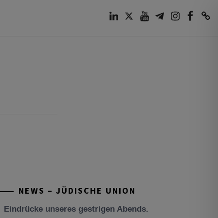
LinkedIn
Twitter
Youtube
Telegram
Instagram
Facebook
TikTok
NEWS – JÜDISCHE UNION
Tisch’a beAw 5786