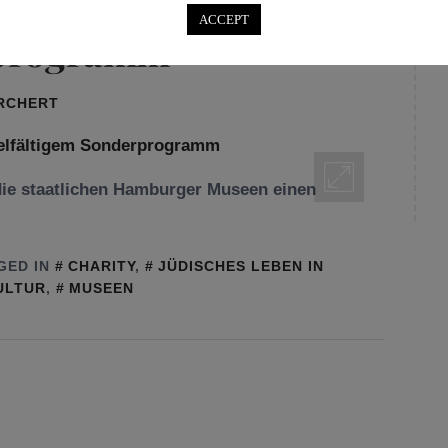
burger Museen mit
ACCEPT
rprogramm
ORCHERT
die staatlichen Hamburger Museen einen
GED IN
CHARITY
,
JÜDISCHES LEBEN IN
ULTUR
,
MUSEEN