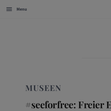
Skip
Menu
to
content
MUSEEN
#seeforfree: Freier E