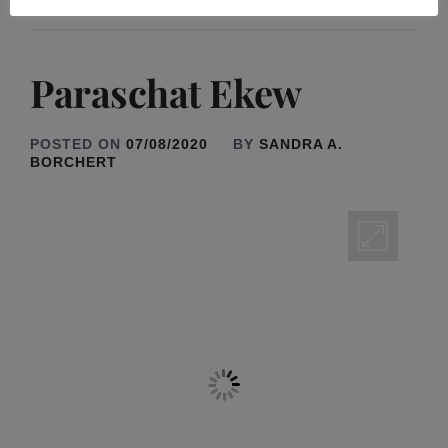
Paraschat Ekew
POSTED ON
07/08/2020
BY
SANDRA A.
BORCHERT