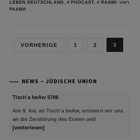
LEBEN DEUTSCHLAND
,
PODCAST
,
RAAWI ראווי
РААВИ
Seitennummerierung
VORHERIGE
1
2
3
der
Beiträge
NEWS – JÜDISCHE UNION
Tisch’a beAw 5786
Am 9. Aw, an Tisch’a beAw, erinnern wir uns
an die Zerstörung des Ersten und
[weiterlesen]