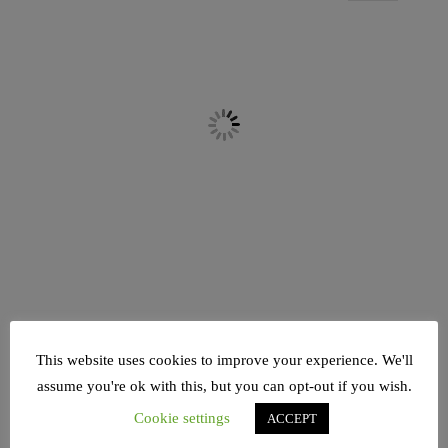
POSTED IN
JUDENTUM
,
PODCAST
TAGGED IN
JÜDISCHE GEMEINDE HAMBURG
,
JÜDISCHES
This website uses cookies to improve your experience. We'll
LEBEN DEUTSCHLAND
,
LIBERALE JÜDISCHE
assume you're ok with this, but you can opt-out if you wish.
GEMEINDE HAMBURG
,
PODCAST
,
RAAWI ראווי
Cookie settings
ACCEPT
РААВИ