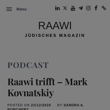
Skip
LinkedIn
Twitter
Youtube
Telegram
Instagram
Facebook
TikTok
Menu
to
content
RAAWI
JÜDISCHES MAGAZIN
PODCAST
Raawi trifft – Mark
Kovnatskiy
POSTED ON
22/12/2020
BY
SANDRA A.
BORCHERT