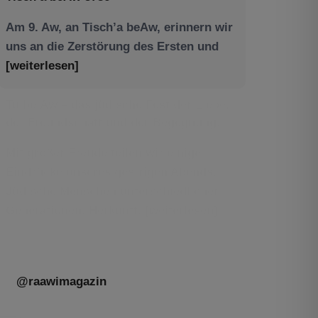
Am 9. Aw, an Tisch’a beAw, erinnern wir
uns an die Zerstörung des Ersten und
[weiterlesen]
Tu be’Aw – das jüdische Fest der Liebe,
der Freundschaft und der Begegnung.
Mit großer Freude teilen wir einige
Eindrücke unseres gestrigen Abends.
Jüdische Menschen unterschiedlicher
Generationen, Herkunft,
[weiterlesen]
@raawimagazin