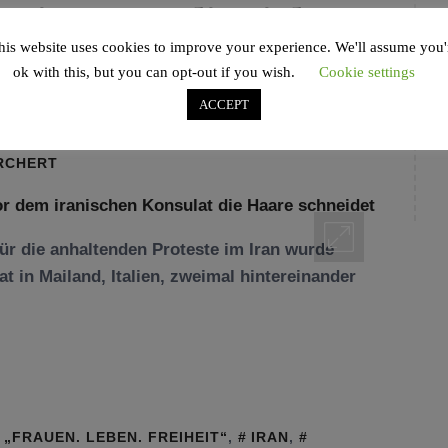
 Simpson, die sich vor
his website uses cookies to improve your experience. We'll assume you'
ulat die Haare
ok with this, but you can opt-out if you wish.
Cookie settings
ACCEPT
RCHERT
für die anhaltenden Proteste im Iran wurde
 in Mailand, Italien, zweimal hintereinander
„FRAUEN. LEBEN. FREIHEIT“
,
IRAN
,