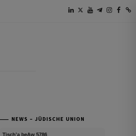
LinkedIn
Twitter
Youtube
Telegram
Instagram
Facebook
TikTok
NEWS – JÜDISCHE UNION
Tisch’a beAw 5786