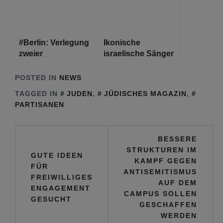
Ausstellungen
#Berlin: Verlegung
Ikonische
zweier
israelische Sänger
Stolpersteine am 8.
per KI für Duett
März in der
wiederbelebt.
POSTED IN
NEWS
Gaudystraße
TAGGED IN
JUDEN
,
JÜDISCHES MAGAZIN
,
PARTISANEN
Beitragsnavigation
BESSERE
STRUKTUREN IM
GUTE IDEEN
KAMPF GEGEN
FÜR
ANTISEMITISMUS
FREIWILLIGES
AUF DEM
ENGAGEMENT
CAMPUS SOLLEN
GESUCHT
GESCHAFFEN
WERDEN