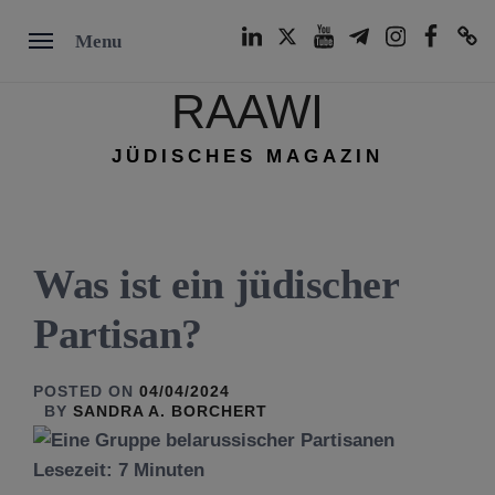
Skip
LinkedIn
Twitter
Youtube
Telegram
Instagram
Facebook
TikTok
Menu
to
content
RAAWI
JÜDISCHES MAGAZIN
Was ist ein jüdischer
Partisan?
POSTED ON
04/04/2024
BY
SANDRA A. BORCHERT
Lesezeit:
7
Minuten