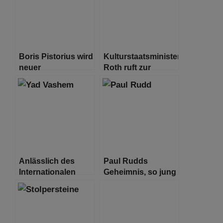
Boris Pistorius wird
Kulturstaatsministerin
neuer
Roth ruft zur
Verteidigungsminister
Teilnahme am
Gedenkprojekt
#everynamecounts
auf
Anlässlich des
Paul Rudds
Internationalen
Geheimnis, so jung
Holocaust-
auszusehen, ist…
Gedenktags 2023
keine Mutter zu
eröffnet Yad
sein
Vashem zwei neue