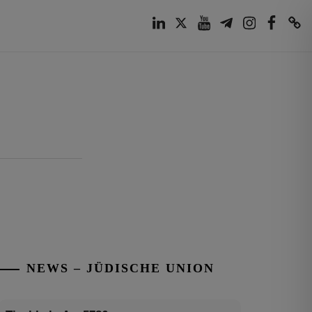
LinkedIn
Twitter
Youtube
Telegram
Instagram
Facebook
TikTok
NEWS – JÜDISCHE UNION
Tisch’a beAw 5786