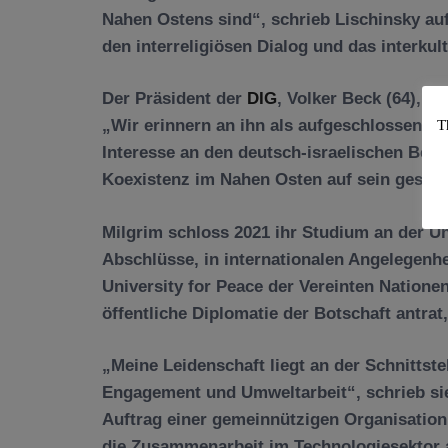
Nahen Ostens sind“, schrieb Lischinsky au
den interreligiösen Dialog und das interkult
Der Präsident der
DIG
, Volker Beck (64), ü
„Wir erinnern an ihn als aufgeschlossenen
T
Interesse an den deutsch-israelischen Bez
Koexistenz im Nahen Osten auf sein gesamt
Milgrim schloss 2021 ihr Studium an der U
Abschlüsse, in internationalen Angelegenhe
University for Peace der Vereinten Nationen,
öffentliche Diplomatie der Botschaft antrat,
„Meine Leidenschaft liegt an der Schnittst
Engagement und Umweltarbeit“, schrieb sie 
Auftrag einer gemeinnützigen Organisation,
die Zusammenarbeit im Technologiesektor a