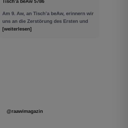
Am 9. Aw, an Tisch’a beAw, erinnern wir
uns an die Zerstörung des Ersten und
[weiterlesen]
Tu be’Aw – das jüdische Fest der Liebe,
der Freundschaft und der Begegnung.
Mit großer Freude teilen wir einige
Eindrücke unseres gestrigen Abends.
Jüdische Menschen unterschiedlicher
Generationen, Herkunft,
[weiterlesen]
@raawimagazin