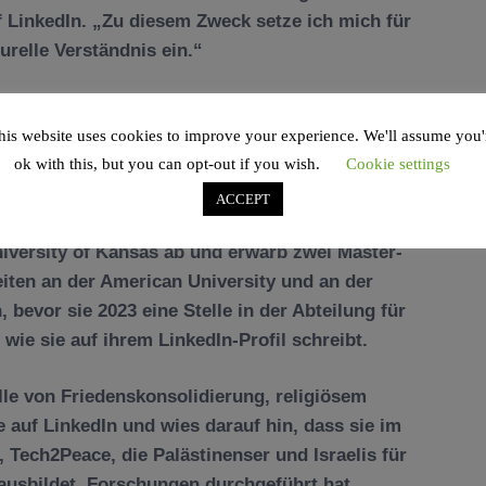
f LinkedIn. „Zu diesem Zweck setze ich mich für
urelle Verständnis ein.“
ber den erschossenen Botschaftsmitarbeiter:
, klugen und tief engagierten Menschen, dessen
his website uses cookies to improve your experience. We'll assume you'
ok with this, but you can opt-out if you wish.
Cookie settings
iehungen und an Wegen zu friedlicher
es Umfeld ausstrahlte.“
ACCEPT
niversity of Kansas ab und erwarb zwei Master-
iten an der American University und an der
 bevor sie 2023 eine Stelle in der Abteilung für
 wie sie auf ihrem LinkedIn-Profil schreibt.
elle von Friedenskonsolidierung, religiösem
auf LinkedIn und wies darauf hin, dass sie im
 Tech2Peace, die Palästinenser und Israelis für
usbildet, Forschungen durchgeführt hat.