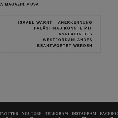
des türkischen
ES MAGAZIN
,
USA
Präsidenten
ISRAEL WARNT – ANERKENNUNG
PALÄSTINAS KÖNNTE MIT
ANNEXION DES
WESTJORDANLANDES
BEANTWORTET WERDEN
TWITTER
YOUTUBE
TELEGRAM
INSTAGRAM
FACEBO