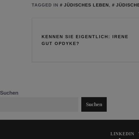
Antony Blinken
Hass und
TAGGED IN
JÜDISCHES LEBEN
,
JÜDISCH
Antisemitismus
Beitragsnavigation
KENNEN SIE EIGENTLICH: IRENE
GUT OPDYKE?
Suchen
Suchen
LINKEDIN