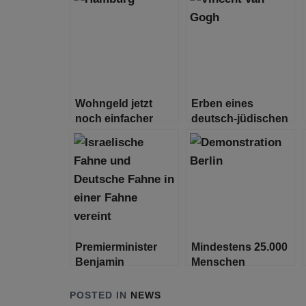
Wohngeld jetzt
Erben eines
noch einfacher
deutsch-jüdischen
beantragen –
Bankiers klagen
Online-Antrag ist
auf Rückgabe
gestartet
eines van Gogh
Gemäldes
Premierminister
Mindestens 25.000
Benjamin
Menschen
Netanjahu trifft US-
demonstrieren in
Außenminister
Berlin gegen Terror,
POSTED IN
NEWS