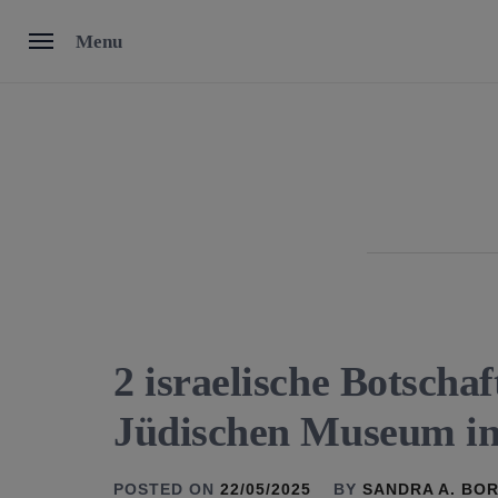
Skip
Menu
to
content
2 israelische Botscha
Jüdischen Museum in
POSTED ON
22/05/2025
BY
SANDRA A. BO