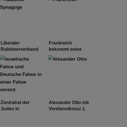
Liberaler
Frankreich
Rabbinerverband
bekommt seine
schließt den
erste orthodoxe
Skandal-Rabbiner
Rabbinerin
aus
Zentralrat der
Alexander Otto mit
Juden in
Verdienstkreuz 1.
Deutschland zu
Klasse
den Äußerungen
ausgezeichnet