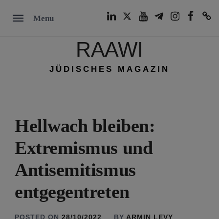
Skip
LinkedIn
Twitter
Youtube
Telegram
Instagram
Facebook
TikTok
Menu
to
content
RAAWI
JÜDISCHES MAGAZIN
Hellwach bleiben:
Extremismus und
Antisemitismus
entgegentreten
POSTED ON
28/10/2022
BY
ARMIN LEVY