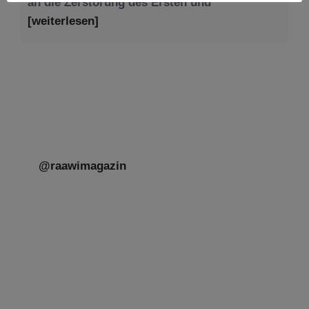
@raawimagazin