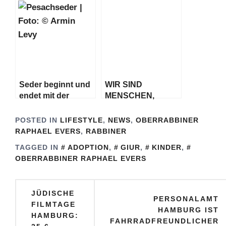
MIT DEM
da
GELOBTEN LAND
VERBUNDEN
Seder beginnt und
WIR SIND
endet mit der
MENSCHEN,
Erziehung und
KEINE ZAHLEN
Bildung unserer
POSTED IN
LIFESTYLE
,
NEWS
,
OBERRABBINER
Kinder
RAPHAEL EVERS
,
RABBINER
TAGGED IN
ADOPTION
,
GIUR
,
KINDER
,
OBERRABBINER RAPHAEL EVERS
Beitragsnavigation
JÜDISCHE
PERSONALAMT
FILMTAGE
HAMBURG IST
HAMBURG:
FAHRRADFREUNDLICHER