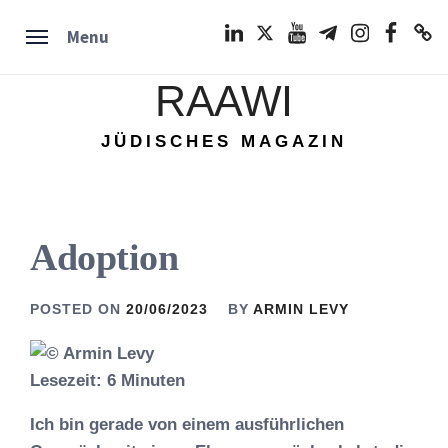
Skip
LinkedIn
Twitter
Youtube
Telegram
Instagram
Facebook
TikTok
Menu
to
content
RAAWI
JÜDISCHES MAGAZIN
Adoption
POSTED ON
20/06/2023
BY
ARMIN LEVY
Lesezeit:
6
Minuten
Ich bin gerade von einem ausführlichen