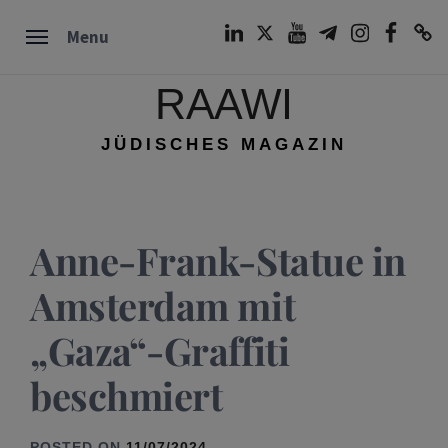
Skip
LinkedIn
Twitter
Youtube
Telegram
Instagram
Facebook
TikTok
Menu
to
content
RAAWI
JÜDISCHES MAGAZIN
Anne-Frank-Statue in
Amsterdam mit
„Gaza“-Graffiti
beschmiert
POSTED ON
11/07/2024