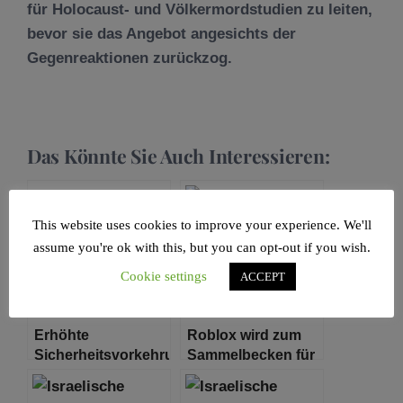
für Holocaust- und Völkermordstudien zu leiten,
bevor sie das Angebot angesichts der
Gegenreaktionen zurückzog.
Das Könnte Sie Auch Interessieren:
This website uses cookies to improve your experience. We'll
assume you're ok with this, but you can opt-out if you wish.
Cookie settings
ACCEPT
Erhöhte
Roblox wird zum
Sicherheitsvorkehrungen
Sammelbecken für
für Synagogen in
pro-
Europa –
palästinensische