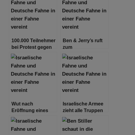
Antisemitische
Proteste
Angriffe steigen
100.000 Teilnehmer
Ben & Jerry’s ruft
bei Protest gegen
zum
Antisemitismus in
Waffenstillstand auf
Großbritannien
Wut nach
Israelische Armee
Eröffnung eines
zieht alle Truppen
Restaurants
aus dem südlichen
namens „7.
Gazastreifen ab
Oktober“ in