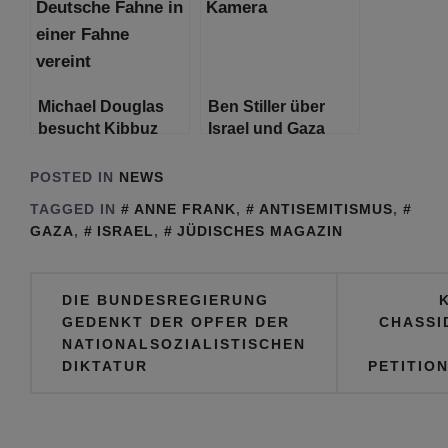
Jordanien
Michael Douglas
Ben Stiller über
besucht Kibbuz
Israel und Gaza
Be’eri
POSTED IN
NEWS
TAGGED IN
ANNE FRANK
,
ANTISEMITISMUS
,
GAZA
,
ISRAEL
,
JÜDISCHES MAGAZIN
Beitragsnavigation
DIE BUNDESREGIERUNG
GEDENKT DER OPFER DER
CHASSI
NATIONALSOZIALISTISCHEN
DIKTATUR
PETITIO