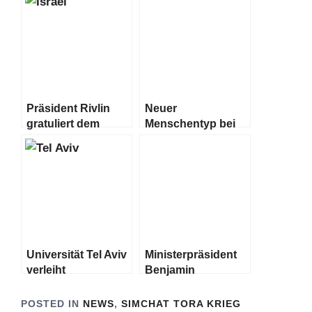
Terrorakte in Israel“
in Israel
Präsident Rivlin
Neuer
gratuliert dem
Menschentyp bei
gewählten
Ausgrabungen in
Präsidenten Isaac
Israel entdeckt
Herzog
Universität Tel Aviv
Ministerpräsident
verleiht
Benjamin
Ehrendoktorwürde
Netanjahu spricht
mit Leitern der
POSTED IN
NEWS
,
SIMCHAT TORA KRIEG