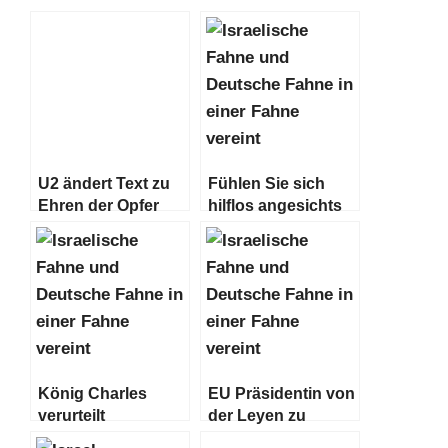
U2 ändert Text zu
Fühlen Sie sich
Ehren der Opfer
hilflos angesichts
des Hamas-
der Ereignisse in
Anschlags auf
Israel? Hier ist, was
israelisches
Sie jetzt tun können
Musikfestival
König Charles
EU Präsidentin von
verurteilt
der Leyen zu
„barbarische
Terroranschlägen