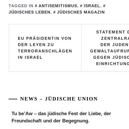
Kommunal- und
TAGGED IN
ANTISEMITISMUS
,
ISRAEL
,
Regionalräte des
JÜDISCHES LEBEN
,
JÜDISCHES MAGAZIN
Südens.
Beitragsnavigation
STATEMENT 
EU PRÄSIDENTIN VON
ZENTRALR
DER LEYEN ZU
DER JUDEN
TERRORANSCHLÄGEN
GEWALTAUFRU
IN ISRAEL
GEGEN JÜDIS
EINRICHTUN
NEWS – JÜDISCHE UNION
Tu be’Aw – das jüdische Fest der Liebe, der
Freundschaft und der Begegnung.