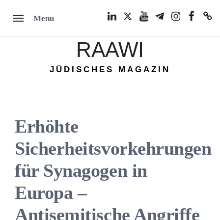
Skip
LinkedIn
Twitter
Youtube
Telegram
Instagram
Facebook
TikTok
Menu
to
content
RAAWI
JÜDISCHES MAGAZIN
Erhöhte
Sicherheitsvorkehrungen
für Synagogen in
Europa –
Antisemitische Angriffe