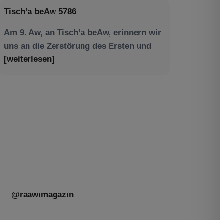
Am 9. Aw, an Tisch’a beAw, erinnern wir
uns an die Zerstörung des Ersten und
[weiterlesen]
Tu be’Aw – das jüdische Fest der Liebe,
der Freundschaft und der Begegnung.
Mit großer Freude teilen wir einige
Eindrücke unseres gestrigen Abends.
Jüdische Menschen unterschiedlicher
Generationen, Herkunft,
[weiterlesen]
@raawimagazin