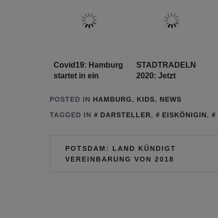
gesellschaftliches
übernimmt Planung
Leben unter
für Fotofestival
Vorsichtsmaßnahmen
Covid19: Hamburg
STADTRADELN
startet in ein
2020: Jetzt
alkoholfreies
anmelden und
Wochenende
Hamburg an die
POSTED IN
HAMBURG
,
KIDS
,
NEWS
Spitze fahren
TAGGED IN
DARSTELLER
,
EISKÖNIGIN
,
Beitragsnavigation
POTSDAM: LAND KÜNDIGT
VEREINBARUNG VON 2018