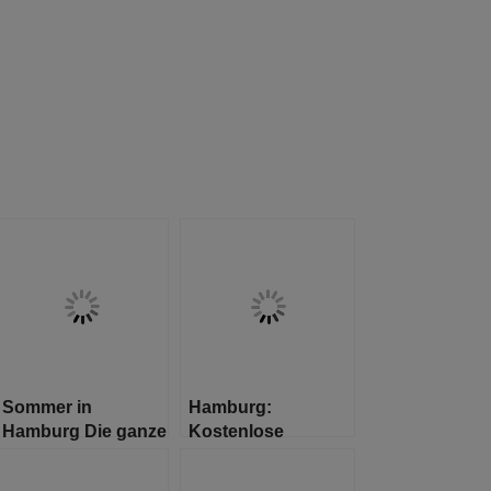
Sommer in
Hamburg:
Hamburg Die ganze
Kostenlose
Welt in Deiner Stadt
Corona-Tests für
alle Lehrkräfte und