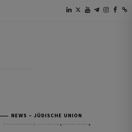
LinkedIn
Twitter
Youtube
Telegram
Instagram
Facebook
TikTok
NEWS – JÜDISCHE UNION
Tisch’a beAw 5786