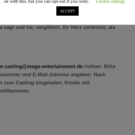
ok with this, but you can opt-out if you wish.
Cookie settings
ungen Anna
ACCEPT
e energiegeladene, unbekümmerte jüngere
 sagt und tut, vergöttert. Ihr Herz zerbricht, als
er.casting@stage-entertainment.de
richten. Bitte
fonnummer und E-Mail-Adresse angeben. Nach
n zum Casting eingeladen. Kinder mit
d willkommen.