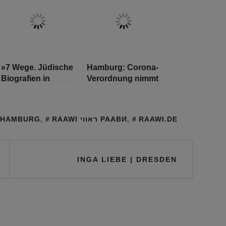
Schulbeschäftigte
»7 Wege. Jüdische
Hamburg: Corona-
Biografien in
Verordnung nimmt
Hamburg« -
neue Regelungen
Premiere für neues
für tradierte
Lernmaterial in
Volksfeste und
HAMBURG
,
RAAWI ראווי РААВИ
,
RAAWI.DE
Hamburg
Prostitution auf
INGA LIEBE | DRESDEN