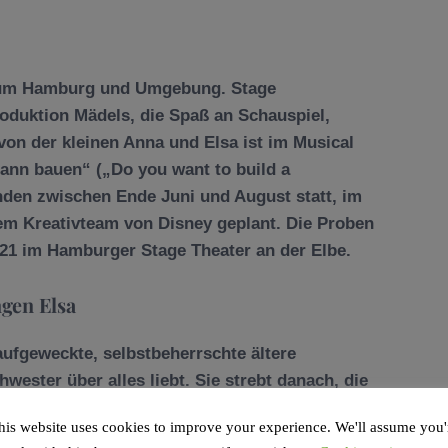
um Hamburg und Umgebung. Stage
roduktion Mädels, die Spaß an Schauspiel,
on der kleinen Anna und Elsa ist im Musical
ann bauen“ („Do you want to build a
den zwischen Ende Juni und August statt, im
dem Kreativteam von Disney geplant. Die Proben
21 im Hamburger Stage Theater an der Elbe.
ngen Elsa
 aufgeweckte, selbstbeherrschte ältere
hwester über alles liebt. Sie strebt danach, die
er gefährlichen Gabe.
his website uses cookies to improve your experience. We'll assume you'