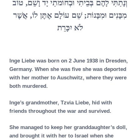
וְנָתַתִּי לָהֶם בְּבֵיתִי וּבְחוֹמֹתַי יָד וָשֵׁם, טוֹב
מִבָּנִים וּמִבָּנוֹת; שֵׁם עוֹלָם אֶתֶּן לוֹ, אֲשֶׁר
לֹא יִכָּרֵת
Inge Liebe was born on 2 June 1938 in Dresden,
Germany. When she was five she was deported
with her mother to Auschwitz, where they were
both murdered.
Inge’s grandmother, Tzvia Liebe, hid with
friends throughout the war and survived.
She managed to keep her granddaughter’s doll,
and brought it with her to Israel when she