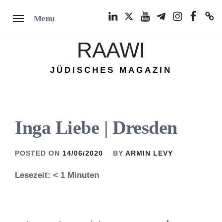
Skip
LinkedIn
Twitter
Youtube
Telegram
Instagram
Facebook
TikTok
Menu
to
content
RAAWI
JÜDISCHES MAGAZIN
Inga Liebe | Dresden
POSTED ON
14/06/2020
BY
ARMIN LEVY
Lesezeit:
< 1
Minuten