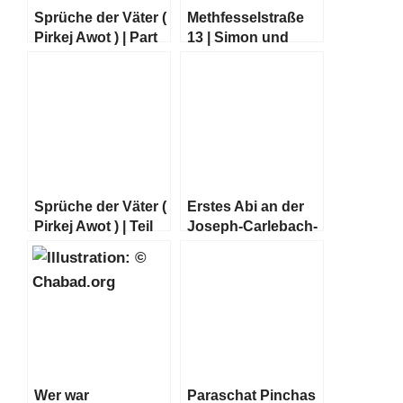
Sprüche der Väter (
Methfesselstraße
Pirkej Awot ) | Part
13 | Simon und
05
Hertha Parnass
הי“ד
Sprüche der Väter (
Erstes Abi an der
Pirkej Awot ) | Teil
Joseph-Carlebach-
06
Schule in Hamburg
seit 1942
Wer war
Paraschat Pinchas