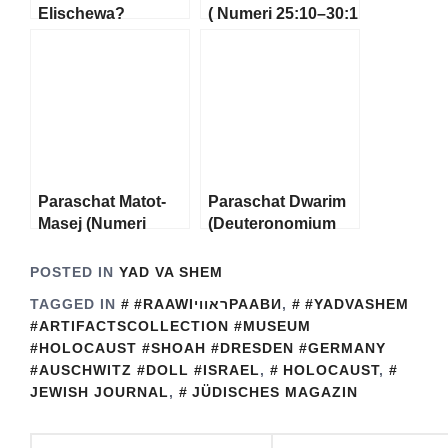
Elischewa?
( Numeri 25:10–30:1
)
Paraschat Matot-
Paraschat Dwarim
Masej (Numeri
(Deuteronomium
30:2–36:13) |
1:1–3:22) |
Landesrabbiner
Landesrabbiner
POSTED IN
YAD VA SHEM
Shlomo Bistritzky
Shlomo Bistritzky
TAGGED IN
#RAAWIראוויРААВИ
,
#YADVASHEM
#ARTIFACTSCOLLECTION #MUSEUM
#HOLOCAUST #SHOAH #DRESDEN #GERMANY
#AUSCHWITZ #DOLL #ISRAEL
,
HOLOCAUST
,
JEWISH JOURNAL
,
JÜDISCHES MAGAZIN