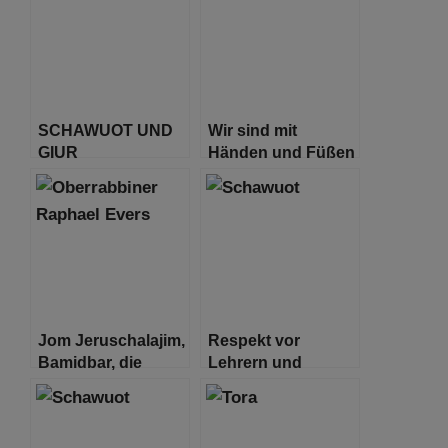
INSPIRIERENDE
BRÄUCHE
SCHAWUOT UND
Wir sind mit
GIUR
Händen und Füßen
an die Tora
gefesselt. Ist das
nun Freiheit?
Jom Jeruschalajim,
Respekt vor
Bamidbar, die
Lehrern und
Wüste und
Dozenten: ein
Schawu’ot. Gibt es
wichtiger Aspekt
eine Verbindung?
von Schawuot