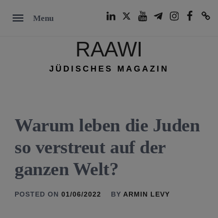
Skip
LinkedIn
Twitter
Youtube
Telegram
Instagram
Facebook
TikTok
Menu
to
content
RAAWI
JÜDISCHES MAGAZIN
Warum leben die Juden
so verstreut auf der
ganzen Welt?
POSTED ON
01/06/2022
BY
ARMIN LEVY