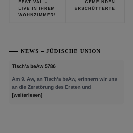
FESTIVAL –
GEMEINDEN
LIVE IN IHREM
ERSCHÜTTERTE
WOHNZIMMER!
NEWS – JÜDISCHE UNION
Tisch’a beAw 5786
Am 9. Aw, an Tisch’a beAw, erinnern wir uns
an die Zerstörung des Ersten und
[weiterlesen]
Tu be’Aw – das jüdische Fest der Liebe, der
Freundschaft und der Begegnung.
Mit großer Freude teilen wir einige Eindrücke