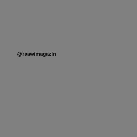
unseres gestrigen Abends. Jüdische
Menschen unterschiedlicher Generationen,
Herkunft,
[weiterlesen]
@raawimagazin