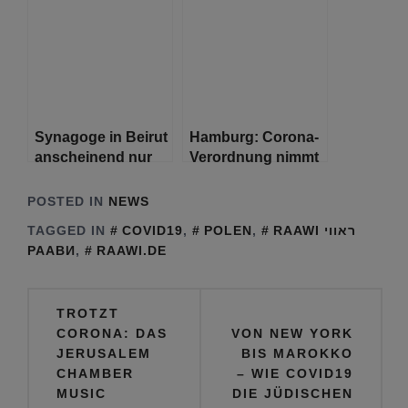
aufgestockt
Coronavirus-
Regeln mit
Neonazi-
Anhängern und
antisemitischen
Ausschreitungen
Synagoge in Beirut
Hamburg: Corona-
anscheinend nur
Verordnung nimmt
geringfügig
neue Regelungen
beschädigt
für tradierte
POSTED IN
NEWS
Volksfeste und
TAGGED IN
COVID19
,
POLEN
,
RAAWI ראווי
Prostitution auf
РААВИ
,
RAAWI.DE
Beitragsnavigation
TROTZT
CORONA: DAS
VON NEW YORK
JERUSALEM
BIS MAROKKO
CHAMBER
– WIE COVID19
MUSIC
DIE JÜDISCHEN