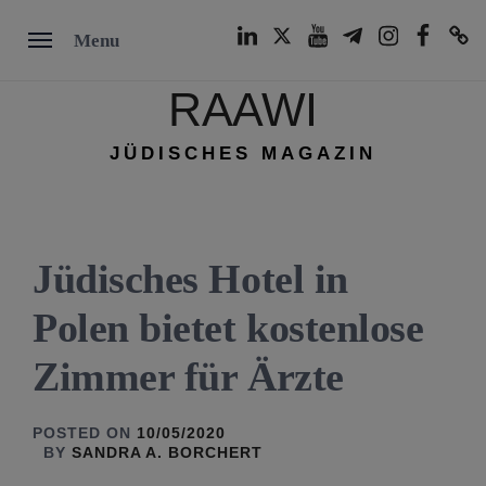
Skip
LinkedIn
Twitter
Youtube
Telegram
Instagram
Facebook
TikTok
Menu
to
content
RAAWI
JÜDISCHES MAGAZIN
Jüdisches Hotel in
Polen bietet kostenlose
Zimmer für Ärzte
POSTED ON
10/05/2020
BY
SANDRA A. BORCHERT