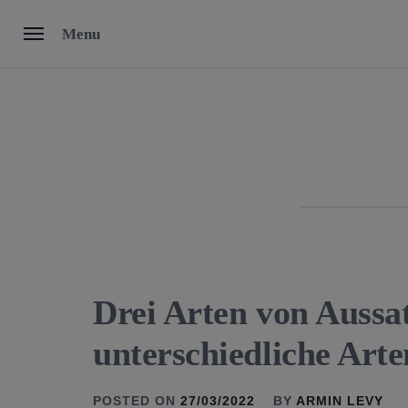
Skip
Menu
to
content
Drei Arten von Aussat
unterschiedliche Art
POSTED ON
27/03/2022
BY
ARMIN LEVY