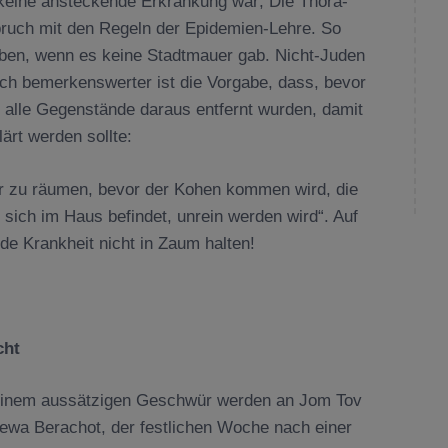
 keine ansteckende Erkrankung war; Die Thora-
pruch mit den Regeln der Epidemien-Lehre. So
leiben, wenn es keine Stadtmauer gab. Nicht-Juden
ch bemerkenswerter ist die Vorgabe, dass, bevor
 alle Gegenstände daraus entfernt wurden, damit
ärt werden sollte:
r zu räumen, bevor der Kohen kommen wird, die
 sich im Haus befindet, unrein werden wird“. Auf
e Krankheit nicht in Zaum halten!
cht
einem aussätzigen Geschwür werden an Jom Tov
ewa Berachot, der festlichen Woche nach einer