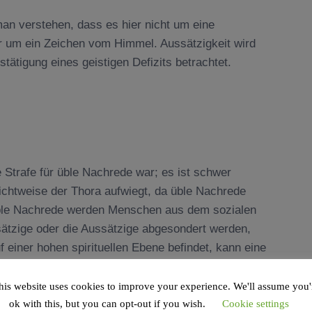
n verstehen, dass es hier nicht um eine
r um ein Zeichen vom Himmel. Aussätzigkeit wird
tätigung eines geistigen Defizits betrachtet.
e Strafe für üble Nachrede war; es ist schwer
ichtweise der Thora aufwiegt, da üble Nachrede
 üble Nachrede werden Menschen aus dem sozialen
tzige oder die Aussätzige abgesondert werden,
 einer hohen spirituellen Ebene befindet, kann eine
Vorganges erfolgen. Deshalb sehen wir heute keinen
his website uses cookies to improve your experience. We'll assume you'
ok with this, but you can opt-out if you wish.
Cookie settings