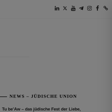
LinkedIn
Twitter
Youtube
Telegram
Instagram
Facebook
TikTok
NEWS – JÜDISCHE UNION
Tu be’Aw – das jüdische Fest der Liebe,