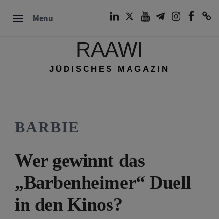
Skip
LinkedIn
Twitter
Youtube
Telegram
Instagram
Facebook
TikTok
Menu
to
content
RAAWI
JÜDISCHES MAGAZIN
BARBIE
Wer gewinnt das
„Barbenheimer“ Duell
in den Kinos?