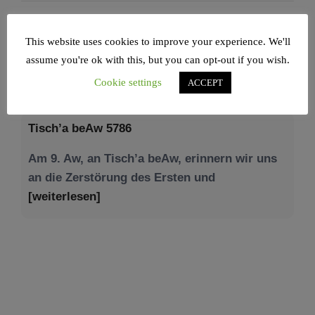
This website uses cookies to improve your experience. We'll
assume you're ok with this, but you can opt-out if you wish.
NEWS – JÜDISCHE UNION
Cookie settings
ACCEPT
Tisch’a beAw 5786
Am 9. Aw, an Tisch’a beAw, erinnern wir uns
an die Zerstörung des Ersten und
[weiterlesen]
Tu be’Aw – das jüdische Fest der Liebe, der
Freundschaft und der Begegnung.
Mit großer Freude teilen wir einige Eindrücke
unseres gestrigen Abends. Jüdische
Menschen unterschiedlicher Generationen,