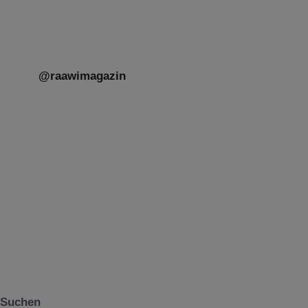
Herkunft,
[weiterlesen]
@raawimagazin
Suchen