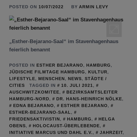
POSTED ON
10/07/2022
BY
ARMIN LEVY
„Esther-Bejarano-Saal“ im Stavenhagenhaus
feierlich benannt
POSTED IN
ESTHER BEJARANO
,
HAMBURG
,
JÜDISCHE FILMTAGE HAMBURG
,
KULTUR
,
LIFESTYLE
,
MENSCHEN
,
NEWS
,
STÄDTE /
CITIES
TAGGED IN
10. JULI 2021
,
AUSCHWITZKOMITEE
,
BEZIRKSAMTSLEITER
HAMBURG-NORD
,
DR. HANS-HEINRICH NÖLKE
,
EDNA BEJARANO
,
ESTHER BEJARANO
,
ESTHER-BEJARANO-SAAL
,
FRIEDENSAKTIVISTIN
,
HAMBURG
,
HELGA
OBENS
,
HOLOCAUST-ÜBERLEBENDE
,
INITIATIVE MARCUS UND DAHL E.V.
,
JAHRZEIT
,