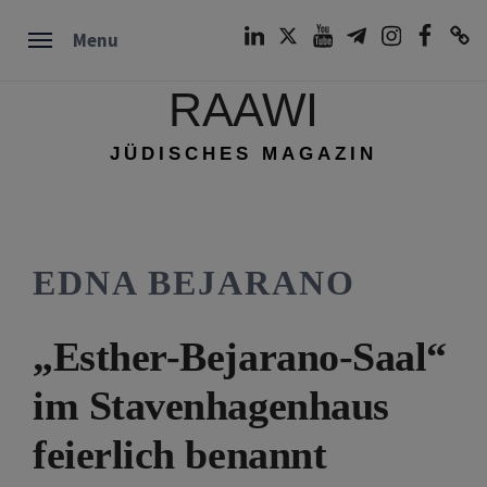
Skip
LinkedIn
Twitter
Youtube
Telegram
Instagram
Facebook
TikTok
Menu
to
content
RAAWI
JÜDISCHES MAGAZIN
EDNA BEJARANO
„Esther-Bejarano-Saal“
im Stavenhagenhaus
feierlich benannt