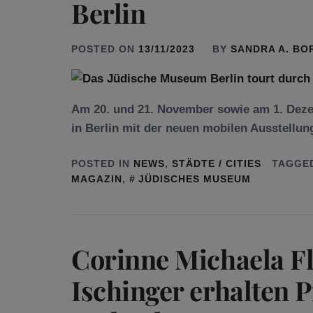
Berlin
POSTED ON
13/11/2023
BY
SANDRA A. BO
Am 20. und 21. Novem­ber sowie am 1. Dez
in Berlin mit der neuen mobilen Aus­stel­lun
POSTED IN
NEWS
,
STÄDTE / CITIES
TAGGE
MAGAZIN
,
JÜDISCHES MUSEUM
Corinne Michaela Fl
Ischinger erhal­ten P