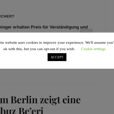
RCHERT
his website uses cookies to improve your experience. We'll assume you'
zum 22. Mal den Preis für Verstän­digung und
ok with this, but you can opt-out if you wish.
Cookie settings
in diesem Jahr aller­dings nicht sein.
ACCEPT
ISCHES LEBEN
,
JÜDISCHES MAGAZIN
,
 Berlin zeigt eine
buz Be’eri