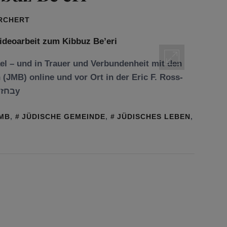
ORCHERT
ael – und in Trauer und Verbunden­heit mit den
(JMB) online und vor Ort in der Eric F. Ross-
Galerie die Video­arbeit בחזרה על מחזה החזיונותy
MB
,
JÜDISCHE GEMEINDE
,
JÜDISCHES LEBEN
,