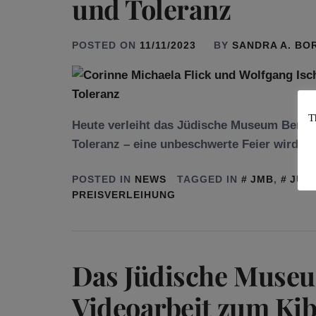
und Tole­ranz
POSTED ON
11/11/2023
BY
SANDRA A. BO
T
Heute verleiht das Jüdische Museum Berlin 
Toleranz – eine unbe­schwerte Feier wird es 
POSTED IN
NEWS
TAGGED IN
JMB
,
JÜD
PREISVERLEIHUNG
Das Jüdische Museum
Videoarbeit zum Kib