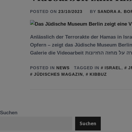
POSTED ON
23/10/2023
BY
SANDRA A. B
Anlässlich der Terror­akte der Hamas in Isr
Opfern – zeigt das Jüdische Museum Berlin 
POSTED IN
NEWS
TAGGED IN
ISRAEL
,
J
JÜDISCHES MAGAZIN
,
KIBBUZ
Suchen
Suchen