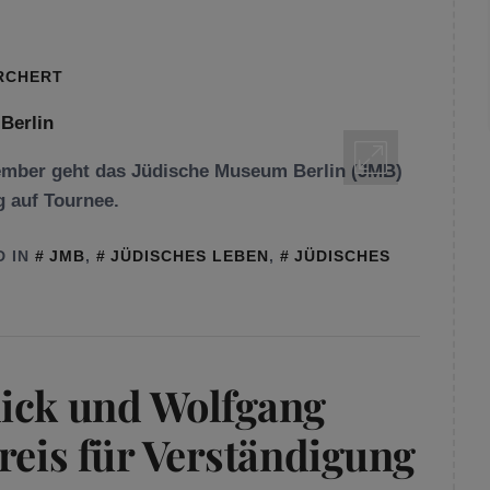
RCHERT
em­ber geht das Jüdische Museum Berlin (JMB)
g auf Tournee.
D IN
JMB
,
JÜDISCHES LEBEN
,
JÜDISCHES
ick und Wolf­gang
reis für Ver­stän­digung