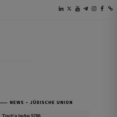
LinkedIn
Twitter
Youtube
Telegram
Instagram
Facebook
TikTok
NEWS – JÜDISCHE UNION
Tisch’a beAw 5786