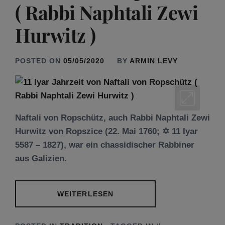
( Rabbi Naphtali Zewi
Hurwitz )
POSTED ON
05/05/2020
BY
ARMIN LEVY
Naftali von Ropschütz, auch Rabbi Naphtali Zewi
Hurwitz von Ropszice (22. Mai 1760; ✡ 11 Iyar
5587 – 1827), war ein chassidischer Rabbiner
aus Galizien.
WEITERLESEN