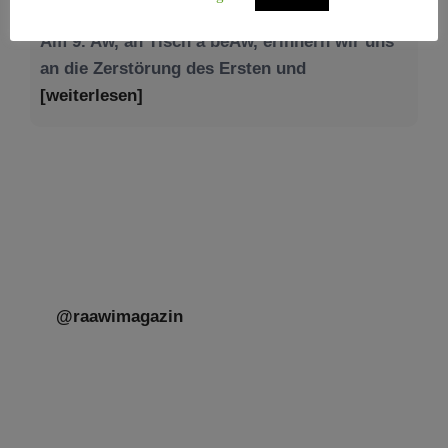
[weiterlesen]
@raawimagazin