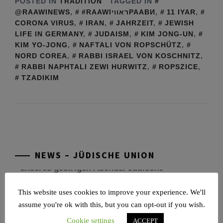
POSTED IN
TRADITION
TAGGED IN
@RAAWINEWS
,
#RAAWIראוויРААВИ
,
11 IYAR
,
CORONA VIRUS
,
IRAN
,
JAHRZEIT
,
JEWISH
LIFE IN GERMANY
,
JUDAISM
,
KIM JONG-UN
,
KIM YO-JONG
,
NAFTALI VON ROPSCHÜTZ
,
NORD COREA
,
RABBI ISRAEL VON KOSCHNITZ
,
RABBI NAPHTALI ZEWI HURWITZ
,
ROPSZICE
,
TZADIKIM
Tu be’Aw – das jüdische Fest der Liebe, der
Freundschaft und der Begegnung.
Mit großer Freude teilen wir einige Eindrücke
unseres gestrigen Abends. Jüdische
Menschen unterschiedlicher Generationen,
NEWS – JÜDISCHE UNION
Herkunft,
[weiterlesen]
Tisch’a beAw 5786
This website uses cookies to improve your experience. We'll
assume you're ok with this, but you can opt-out if you wish.
Am 9. Aw, an Tisch’a beAw, erinnern wir uns
Cookie settings
ACCEPT
an die Zerstörung des Ersten und