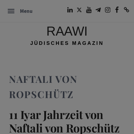
Skip
LinkedIn
Twitter
Youtube
Telegram
Instagram
Facebook
TikTok
Menu
to
content
RAAWI
JÜDISCHES MAGAZIN
NAFTALI VON
ROPSCHÜTZ
11 Iyar Jahrzeit von
Naftali von Ropschütz