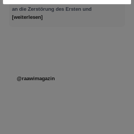
@raawimagazin