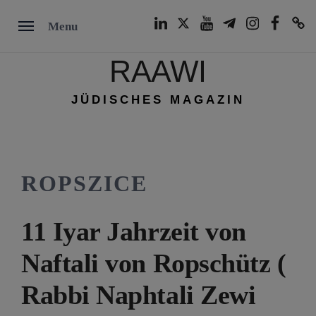
Skip
LinkedIn
Twitter
Youtube
Telegram
Instagram
Facebook
TikTok
Menu
to
content
RAAWI
JÜDISCHES MAGAZIN
ROPSZICE
11 Iyar Jahrzeit von
Naftali von Ropschütz (
Rabbi Naphtali Zewi