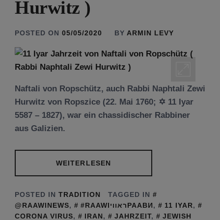
Hurwitz )
POSTED ON
05/05/2020
BY
ARMIN LEVY
Naftali von Ropschütz, auch Rabbi Naphtali Zewi
Hurwitz von Ropszice (22. Mai 1760; ✡ 11 Iyar
5587 – 1827), war ein chassidischer Rabbiner
aus Galizien.
WEITERLESEN
POSTED IN
TRADITION
TAGGED IN
@RAAWINEWS
,
#RAAWIראוויРААВИ
,
11 IYAR
,
CORONA VIRUS
,
IRAN
,
JAHRZEIT
,
JEWISH