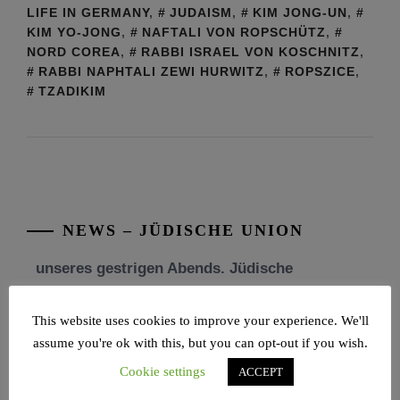
LIFE IN GERMANY
,
JUDAISM
,
KIM JONG-UN
,
KIM YO-JONG
,
NAFTALI VON ROPSCHÜTZ
,
NORD COREA
,
RABBI ISRAEL VON KOSCHNITZ
,
RABBI NAPHTALI ZEWI HURWITZ
,
ROPSZICE
,
TZADIKIM
Tu be’Aw – das jüdische Fest der Liebe, der
Freundschaft und der Begegnung.
Mit großer Freude teilen wir einige Eindrücke
unseres gestrigen Abends. Jüdische
Menschen unterschiedlicher Generationen,
NEWS – JÜDISCHE UNION
Herkunft,
[weiterlesen]
Tisch’a beAw 5786
This website uses cookies to improve your experience. We'll
Am 9. Aw, an Tisch’a beAw, erinnern wir uns
assume you're ok with this, but you can opt-out if you wish.
an die Zerstörung des Ersten und
Cookie settings
ACCEPT
[weiterlesen]