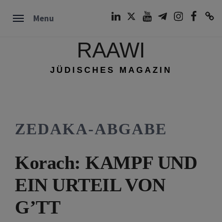
Skip
LinkedIn
Twitter
Youtube
Telegram
Instagram
Facebook
TikTok
Menu
to
content
RAAWI
JÜDISCHES MAGAZIN
ZEDAKA-ABGABE
Korach: KAMPF UND
EIN URTEIL VON
G’TT