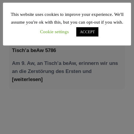
This website uses cookies to improve your experience. We'll
assume you're ok with this, but you can opt-out if you wish.
NEWS – JÜDISCHE UNION
Cookie settings
ACCEPT
Tisch’a beAw 5786
Am 9. Aw, an Tisch’a beAw, erinnern wir uns
an die Zerstörung des Ersten und
[weiterlesen]
Tu be’Aw – das jüdische Fest der Liebe, der
Freundschaft und der Begegnung.
Mit großer Freude teilen wir einige Eindrücke
unseres gestrigen Abends. Jüdische
Menschen unterschiedlicher Generationen,
Herkunft,
[weiterlesen]