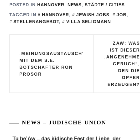
in Amt eingeführt
POSTED IN
HANNOVER
,
NEWS
,
STÄDTE / CITIES
TAGGED IN
HANNOVER
,
JEWISH JOBS
,
JOB
,
STELLENANGEBOT
,
VILLA SELIGMANN
Beitragsnavigation
ZAW: WAS
IST DIESER
‚MEINUNGSAUSTAUSCH‘
„ANGENEHME
MIT DEM S.E.
GERUCH“,
BOTSCHAFTER RON
DEN DIE
PROSOR
OPFER
ERZEUGEN?
NEWS – JÜDISCHE UNION
Tu be’Aw – das jüdische Fest der Liebe, der