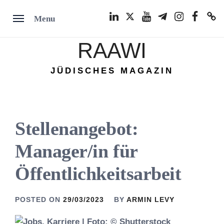
Skip
LinkedIn
Twitter
Youtube
Telegram
Instagram
Facebook
TikTok
Menu
to
content
RAAWI
JÜDISCHES MAGAZIN
Stellenangebot:
Manager/in für
Öffentlichkeitsarbeit
POSTED ON
29/03/2023
BY
ARMIN LEVY