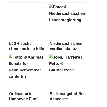
Ehepaares im
Gottlib zum 25.
Ruhestand:
Geburtstag!
Shlichus in
Hannover
LJGH sucht
Niedersachsiches
ehrenamtliche Hilfe
Verdienstkreuz
für ukrainische
Erster Klasse für
Flüchtlinge in
Rabbiner Dr. Gábor
Hamburg
Langyel
Ordination in
Stellenangebot:Research
Hannover: Fünf
Associate
Rabbiner feierlich