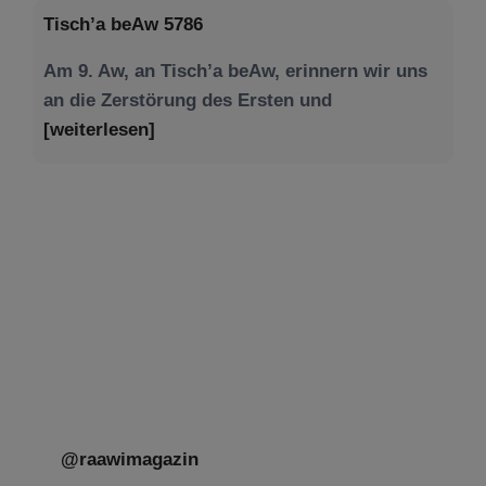
Tisch’a beAw 5786
Am 9. Aw, an Tisch’a beAw, erinnern wir uns
an die Zerstörung des Ersten und
[weiterlesen]
Tu be’Aw – das jüdische Fest der Liebe, der
Freundschaft und der Begegnung.
Mit großer Freude teilen wir einige Eindrücke
unseres gestrigen Abends. Jüdische
Menschen unterschiedlicher Generationen,
Herkunft,
[weiterlesen]
@raawimagazin