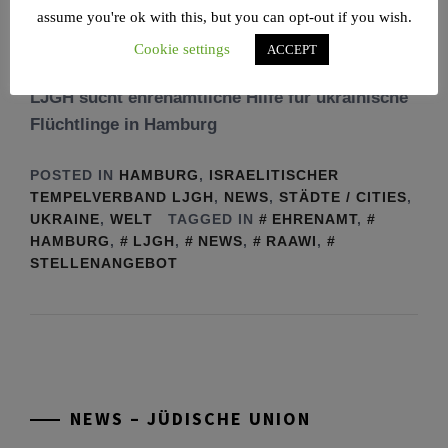
assume you're ok with this, but you can opt-out if you wish.
Cookie settings
ACCEPT
LJGH sucht ehrenamtliche Hilfe für ukrainische
Flüchtlinge in Hamburg
POSTED IN
HAMBURG
,
ISRAELITISCHER
TEMPELVERBAND LJGH
,
NEWS
,
STÄDTE / CITIES
,
UKRAINE
,
WELT
TAGGED IN
EHRENAMT
,
HAMBURG
,
LJGH
,
NEWS
,
RAAWI
,
STELLENANGEBOT
NEWS – JÜDISCHE UNION