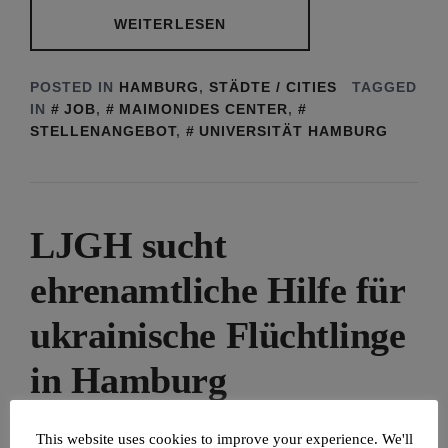
WEITERLESEN
POSTED IN
HAMBURG
,
STÄDTE / CITIES
TAGGED
IN
JOB
,
MAIMONIDES CENTER
,
STELLENANGEBOT
,
UNIVERSITÄT HAMBURG
LJGH sucht
ehrenamtliche Hilfe für
ukrainische Flüchtlinge
in Hamburg
POSTED ON
20/08/2022
BY
ARMIN LEVY
This website uses cookies to improve your experience. We'll