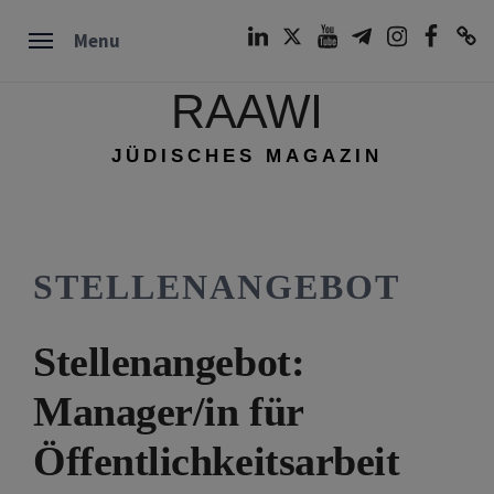
Skip
LinkedIn
Twitter
Youtube
Telegram
Instagram
Facebook
TikTok
Menu
to
content
RAAWI
JÜDISCHES MAGAZIN
STELLENANGEBOT
Stellenangebot:
Manager/in für
Öffentlichkeitsarbeit