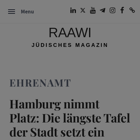
Skip
LinkedIn
Twitter
Youtube
Telegram
Instagram
Facebook
TikTok
Menu
to
content
RAAWI
JÜDISCHES MAGAZIN
EHRENAMT
Hamburg nimmt
Platz: Die längste Tafel
der Stadt setzt ein