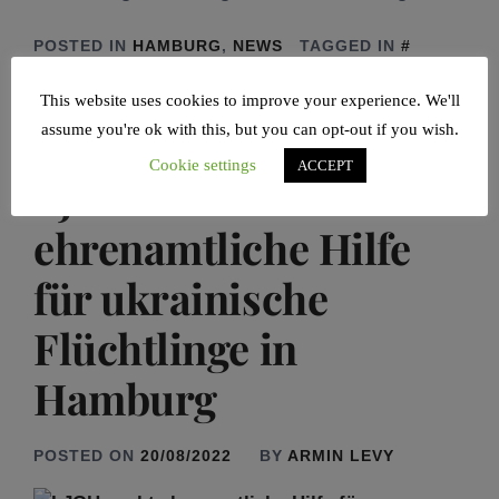
POSTED IN
HAMBURG
,
NEWS
TAGGED IN
EHRENAMT
,
HAMBURG
,
MITZWOT
This website uses cookies to improve your experience. We'll
assume you're ok with this, but you can opt-out if you wish.
Cookie settings
ACCEPT
LJGH sucht
ehrenamtliche Hilfe
für ukrainische
Flüchtlinge in
Hamburg
POSTED ON
20/08/2022
BY
ARMIN LEVY