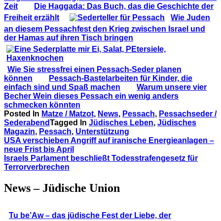
Zeit
Die Haggada: Das Buch, das die Geschichte der
Freiheit erzählt
Wie Juden
an diesem Pessachfest den Krieg zwischen Israel und
der Hamas auf ihren Tisch bringen
Wie Sie stressfrei einen Pessach-Seder planen
können
Pessach-Bastelarbeiten für Kinder, die
einfach sind und Spaß machen
Warum unsere vier
Becher Wein dieses Pessach ein wenig anders
schmecken könnten
Posted In
Matze / Matzot
,
News
,
Pessach
,
Pessachseder /
Sederabend
Tagged In
Jüdisches Leben
,
Jüdisches
Magazin
,
Pessach
,
Unterstützung
Beitragsnavigation
USA verschieben Angriff auf iranische Energieanlagen –
neue Frist bis April
Israels Parlament beschließt Todesstrafengesetz für
Terrorverbrechen
News – Jüdische Union
Tu be’Aw – das jüdische Fest der Liebe, der