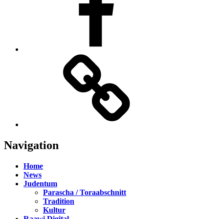
TikTok
Navigation
Home
News
Judentum
Parascha / Toraabschnitt
Tradition
Kultur
Raawi Digital