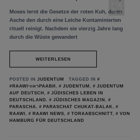
Moses lernt die Gesetze der roten Kuh, deren
Asche den durch eine Leiche Kontaminierten
rituell reinigt. Nachdem sie vierzig Jahre lang
durch die Wüste gewandert
WEITERLESEN
POSTED IN
JUDENTUM
TAGGED IN
#RAAWIראוויРААВИ
,
JUDENTUM
,
JUDENTUM
AUF DEUTSCH
,
JÜDISCHES LEBEN IN
DEUTSCHLAND
,
JÜDISCHES MAGAZIN
,
PARASCHA
,
PARASCHAT CHUKAT-BALAK
,
RAAWI
,
RAAWI NEWS
,
TORAABSCHNITT
,
VON
HAMBURG FÜR DEUTSCHLAND
Tu be’Aw – das jüdische Fest der Liebe, der
Freundschaft und der Begegnung.