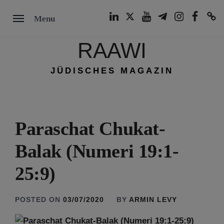
Skip
LinkedIn
Twitter
Youtube
Telegram
Instagram
Facebook
TikTok
Menu
to
content
RAAWI
JÜDISCHES MAGAZIN
Paraschat Chukat-
Balak (Numeri 19:1-
25:9)
POSTED ON
03/07/2020
BY
ARMIN LEVY