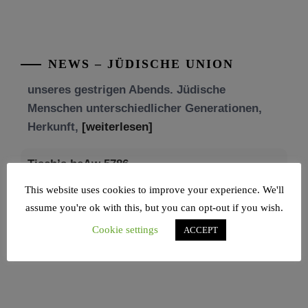
Mit großer Freude teilen wir einige Eindrücke
unseres gestrigen Abends. Jüdische
Menschen unterschiedlicher Generationen,
NEWS – JÜDISCHE UNION
Herkunft,
[weiterlesen]
Tisch’a beAw 5786
Am 9. Aw, an Tisch’a beAw, erinnern wir uns
an die Zerstörung des Ersten und
[weiterlesen]
This website uses cookies to improve your experience. We'll
assume you're ok with this, but you can opt-out if you wish.
Cookie settings
ACCEPT