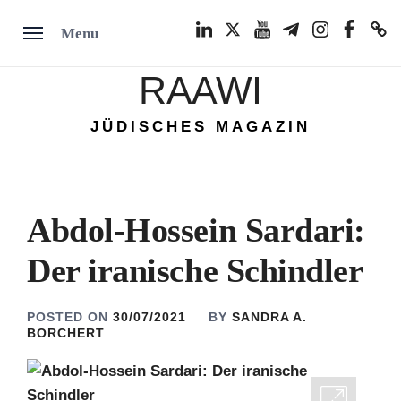
Skip
LinkedIn
Twitter
Youtube
Telegram
Instagram
Facebook
TikTok
Menu
to
content
RAAWI
JÜDISCHES MAGAZIN
Abdol-Hossein Sardari:
Der iranische Schindler
POSTED ON
30/07/2021
BY
SANDRA A.
BORCHERT