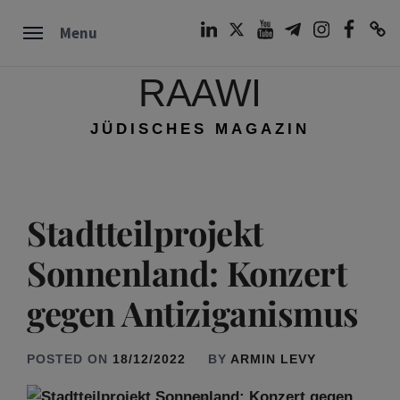
Skip
LinkedIn
Twitter
Youtube
Telegram
Instagram
Facebook
TikTok
Menu
to
content
RAAWI
JÜDISCHES MAGAZIN
Stadtteilprojekt
Sonnenland: Konzert
gegen Antiziganismus
POSTED ON
18/12/2022
BY
ARMIN LEVY