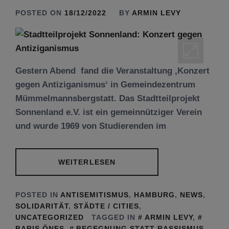
POSTED ON
18/12/2022
BY
ARMIN LEVY
Gestern Abend fand die Veranstaltung ‚Konzert
gegen Antiziganismus‘ in Gemeindezentrum
Mümmelmannsbergstatt. Das Stadtteilprojekt
Sonnenland e.V. ist ein gemeinnütziger Verein
und wurde 1969 von Studierenden im
WEITERLESEN
POSTED IN
ANTISEMITISMUS
,
HAMBURG
,
NEWS
,
SOLIDARITÄT
,
STÄDTE / CITIES
,
UNCATEGORIZED
TAGGED IN
ARMIN LEVY
,
BARIS ÖNES
,
BEGEGNUNG STATT RASSISMUS
,