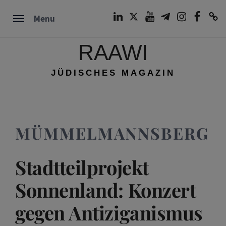
Skip
LinkedIn
Twitter
Youtube
Telegram
Instagram
Facebook
TikTok
Menu
to
content
RAAWI
JÜDISCHES MAGAZIN
MÜMMELMANNSBERG
Stadtteilprojekt
Sonnenland: Konzert
gegen Antiziganismus