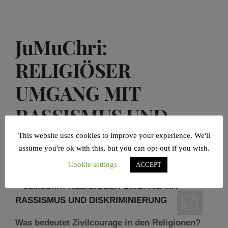
JuMuChri:
RELIGIÖSER
UMGANG MIT
RASSISMUS UND
DISKRIMINIERUNG
This website uses cookies to improve your experience. We'll
assume you're ok with this, but you can opt-out if you wish.
Cookie settings
POSTED ON
21/11/2021
BY
ARMIN LEVY
ACCEPT
Was bedeutet Zivilcourage in den Religionen?