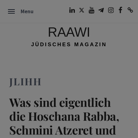
Skip
LinkedIn
Twitter
Youtube
Telegram
Instagram
Facebook
TikTok
Menu
to
content
RAAWI
JÜDISCHES MAGAZIN
JLIHH
Was sind eigentlich
die Hoschana Rabba,
Schmini Atzeret und