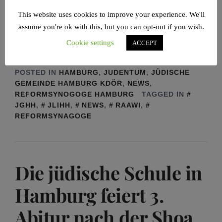
einer glaubwürdigen und modernen Vertretung
This website uses cookies to improve your experience. We'll
assume you're ok with this, but you can opt-out if you wish.
WEITERLESEN
Cookie settings
ACCEPT
POSTED IN
HAMBURG
,
JUDENTUM
,
JÜDISCHE
GEMEINDE HAMBURG KDÖR
,
NEWS
,
REFORMSYNOGOGE HAMBURG
TAGGED IN
JGHH
,
JLIHH
,
NEWS
,
RAAWI
,
REFORMSYNAGOGE
Die jüdische Schule in
Hamburg feiert 3.
Abitur nach der Shoa