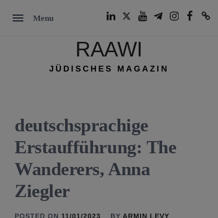
Skip
LinkedIn
Twitter
Youtube
Telegram
Instagram
Facebook
TikTok
Menu
to
content
RAAWI
JÜDISCHES MAGAZIN
deutschsprachige
Erstaufführung: The
Wanderers, Anna
Ziegler
POSTED ON
11/01/2023
BY
ARMIN LEVY