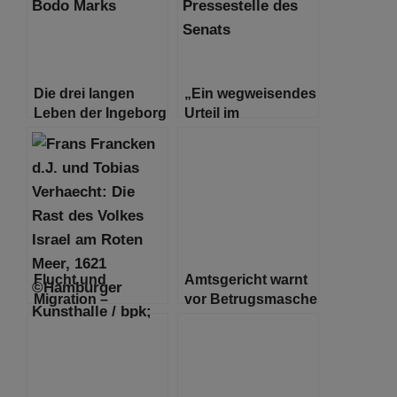
Die drei langen
„Ein wegweisendes
Leben der Ingeborg
Urteil im
Syllm-Rapoport
Zusammenhang
mit antisemitischen
Gewalttaten“
Flucht und
Amtsgericht warnt
Migration –
vor Betrugsmasche
historisch und
mit gefälschten
aktuell in Kunst
„Pfändungsbeschlüssen“
und Religionen
einer fiktiven
Gerichtsvollzieherin