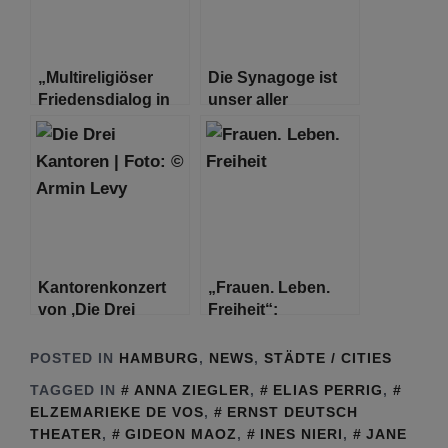
„Multireligiöser
Die Synagoge ist
Friedensdialog in
unser aller
Zeiten von Krieg in
Zuhause
Europa“
Kantorenkonzert
„Frauen. Leben.
von ‚Die Drei
Freiheit“:
Kantoren‘ in der
Kundgebung am
historischen
03.10.22 Hamburg
POSTED IN
HAMBURG
,
NEWS
,
STÄDTE / CITIES
Talmud-Tora-
TAGGED IN
ANNA ZIEGLER
,
ELIAS PERRIG
,
Schule
ELZEMARIEKE DE VOS
,
ERNST DEUTSCH
THEATER
,
GIDEON MAOZ
,
INES NIERI
,
JANE