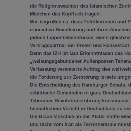
die Religionswächter des Islamischen Zent
Mädchen das Kopftuch tragen.
Wir begrüßen es, dass Politikerinnen und P
iranischen Bevölkerung und ihren Abscheu 
jedoch Lippenbekenntnisse, wenn gleichzei
Vertragspartner der Freien und Hansestadt
Denn das IZH ist laut Erkenntnissen des H
„weisungsgebundener Außenposten Teherans“
Verfassung verankerte Auftrag des weltwei
die Forderung zur Zerstörung Israels umges
Die Entscheidung des Hamburger Senats, da
schiitische Gemeinden in ganz Deutschland 
Teheraner Revolutionsführung konsequent d
heimatlichem Vorbild in Deutschland zu ver
Die Blaue Moschee an der Alster sollte wie
und nicht vom Iran als Terrorzentrale miss