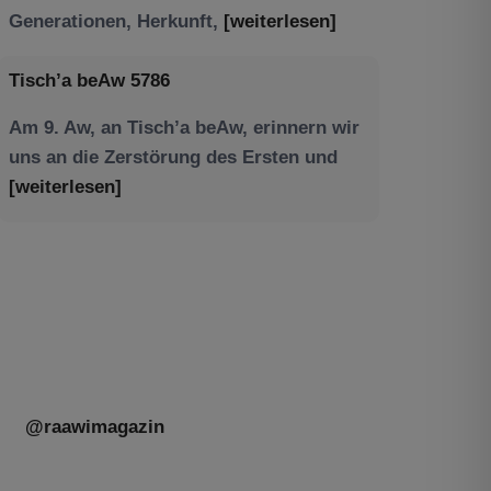
Am 9. Aw, an Tisch’a beAw, erinnern wir
uns an die Zerstörung des Ersten und
[weiterlesen]
Tu be’Aw – das jüdische Fest der Liebe,
der Freundschaft und der Begegnung.
Mit großer Freude teilen wir einige
Eindrücke unseres gestrigen Abends.
Jüdische Menschen unterschiedlicher
Generationen, Herkunft,
[weiterlesen]
@raawimagazin