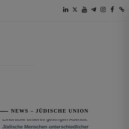
LinkedIn
Twitter
Youtube
Telegram
Instagram
Facebook
TikTok
NEWS – JÜDISCHE UNION
Tisch’a beAw 5786