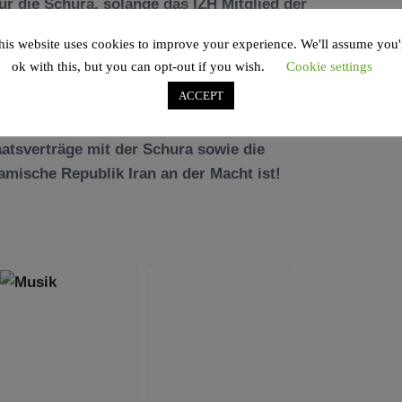
für die Schura, solange das IZH Mitglied der
r Schura aber nicht zu erkennen. Der
his website uses cookies to improve your experience. We'll assume you'
man Mousavifar wurde im Juni diesen Jahres
ok with this, but you can opt-out if you wish.
Cookie settings
ionen“ aus Deutschland ausgewiesen. Die
ACCEPT
rutale, frauenfeindliche, homophobe und
.
atsverträge mit der Schura sowie die
amische Republik Iran an der Macht ist!