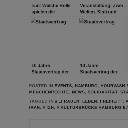
Iran: Welche Rolle
Veranstaltung: Zwei
spielen die
Welten. Sinti und
Menschenrechte?
Roma
10 Jahre
10 Jahre
Staatsvertrag der
Staatsvertrag der
Hansestadt
Hansestadt
Hamburg mit den
Hamburg mit den
POSTED IN
EVENTS
,
HAMBURG
,
HOURVASH 
Islamverbänden –
Islamverbänden –
MENCHENRECHTE
,
NEWS
,
SOLIDARITÄT
,
STÄ
wie weiter?
wie weiter?
TAGGED IN
„FRAUEN. LEBEN. FREIHEIT“
,
IRAN
,
IZH
,
KULTURBRÜCKE HAMBURG E.
Beitragsnavigation