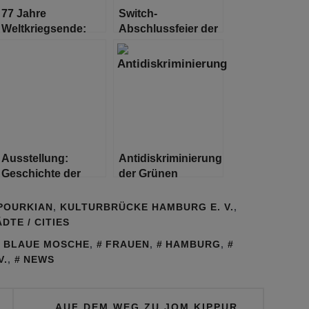
77 Jahre
Switch-
Weltkriegsende:
Abschlussfeier der
Musik aus Krieg
Kulturbrücke e.V.
und Frieden
Ausstellung:
Antidiskriminierungskongress
Geschichte der
der Grünen
Sinti und Roma in
Bürgerschaftsfraktion
Europa
Hamburg
POURKIAN
,
KULTURBRÜCKE HAMBURG E. V.
,
DTE / CITIES
BLAUE MOSCHE
,
FRAUEN
,
HAMBURG
,
V.
,
NEWS
AUF DEM WEG ZU JOM KIPPUR,