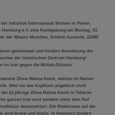
der Initiative International Women in Power,
m Hamburg e.V, eine Kundgebung am Montag, 03.
ber der Blauen Moschee, Schöne Aussicht, 22085
ieren gemeinsam und fordern Aussetzung der
Moschee der Islamischen Zentrum Hamburg!
n im Iran gegen die Mullah-Diktatur
u namens
Zhina Mahsa Amini
, welche im Namen
de. Weil sie das Kopftuch angeblich nicht
n die 22-jährige Zhina Mahsa Amini in Teheran
 Im ganzen Iran wird seitdem unter dem Ruf
onsdiktaur demonstriert. Die Reaktionen auf die
ei sind brutal und blutig. In Hamburg fordern