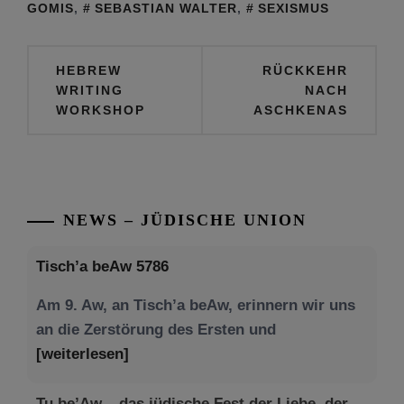
GOMIS
,
SEBASTIAN WALTER
,
SEXISMUS
Beitragsnavigation
HEBREW
RÜCKKEHR
WRITING
NACH
WORKSHOP
ASCHKENAS
NEWS – JÜDISCHE UNION
Tisch’a beAw 5786
Am 9. Aw, an Tisch’a beAw, erinnern wir uns
an die Zerstörung des Ersten und
[weiterlesen]
Tu be’Aw – das jüdische Fest der Liebe, der