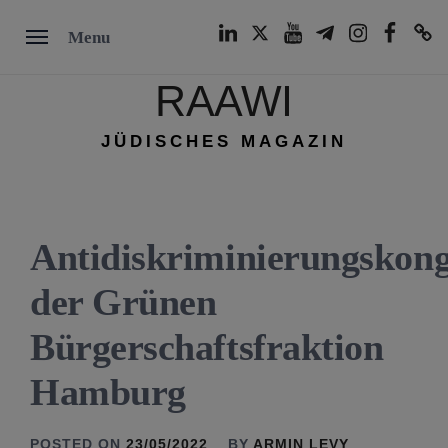
Skip
LinkedIn
Twitter
Youtube
Telegram
Instagram
Facebook
TikTok
Menu
to
content
RAAWI
JÜDISCHES MAGAZIN
Antidiskriminierungskong
der Grünen
Bürgerschaftsfraktion
Hamburg
POSTED ON
23/05/2022
BY
ARMIN LEVY