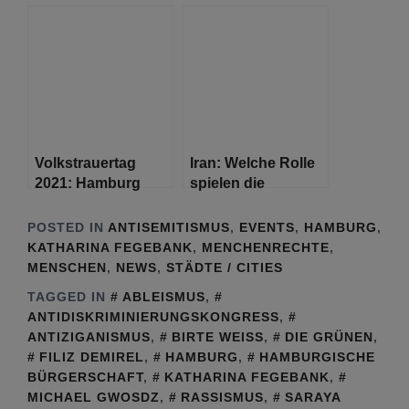
Roma
Stadtrundgängen
„Faces for the
Names“ in St.
Georg
Volkstrauertag
Iran: Welche Rolle
2021: Hamburg
spielen die
gedenkt der Opfer
Menschenrechte?
von Krieg und
POSTED IN
ANTISEMITISMUS
,
EVENTS
,
HAMBURG
,
Gewalt
KATHARINA FEGEBANK
,
MENCHENRECHTE
,
MENSCHEN
,
NEWS
,
STÄDTE / CITIES
TAGGED IN
ABLEISMUS
,
ANTIDISKRIMINIERUNGSKONGRESS
,
ANTIZIGANISMUS
,
BIRTE WEISS
,
DIE GRÜNEN
,
FILIZ DEMIREL
,
HAMBURG
,
HAMBURGISCHE
BÜRGERSCHAFT
,
KATHARINA FEGEBANK
,
MICHAEL GWOSDZ
,
RASSISMUS
,
SARAYA