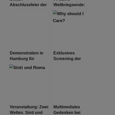
Abschlussfeier der
Weltkriegsende:
Kulturbrücke e.V.
Musik aus Krieg
und Frieden
Demonstration in
Exklusives
Hamburg für
Screening der
Solidarität mit der
unveröffentlichten
Ukraine und
“Why should I
Sicherheit in
care?”
Europa
Veranstaltung: Zwei
Multimediales
Welten. Sinti und
Gedenken bei