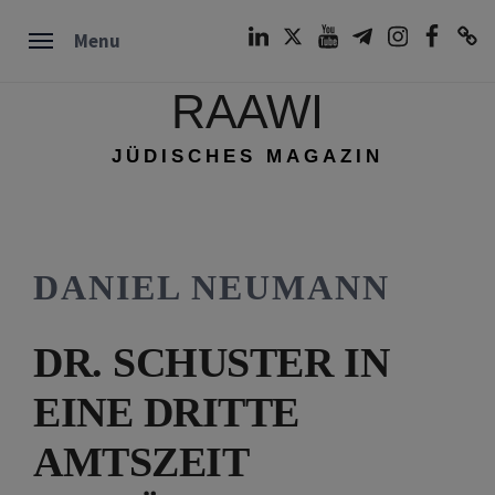
Skip
LinkedIn
Twitter
Youtube
Telegram
Instagram
Facebook
TikTok
Menu
to
content
RAAWI
JÜDISCHES MAGAZIN
DANIEL NEUMANN
DR. SCHUSTER IN
EINE DRITTE
AMTSZEIT