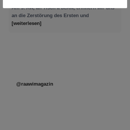
[weiterlesen]
@raawimagazin