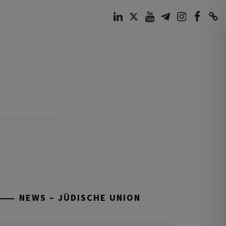
LinkedIn
Twitter
Youtube
Telegram
Instagram
Facebook
TikTok
NEWS – JÜDISCHE UNION
Tisch’a beAw 5786