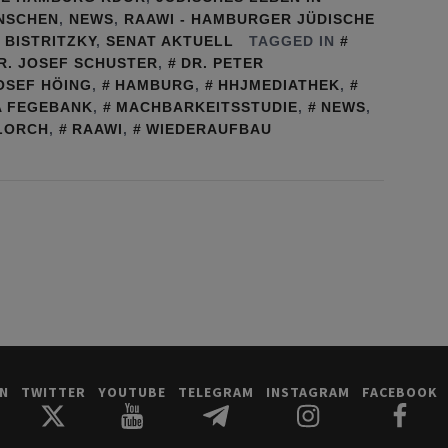
NSCHEN
,
NEWS
,
RAAWI - HAMBURGER JÜDISCHE
BISTRITZKY
,
SENAT AKTUELL
TAGGED IN
R. JOSEF SCHUSTER
,
DR. PETER
OSEF HÖING
,
HAMBURG
,
HHJMEDIATHEK
,
A FEGEBANK
,
MACHBARKEITSSTUDIE
,
NEWS
,
LORCH
,
RAAWI
,
WIEDERAUFBAU
IN
TWITTER
YOUTUBE
TELEGRAM
INSTAGRAM
FACEBOOK