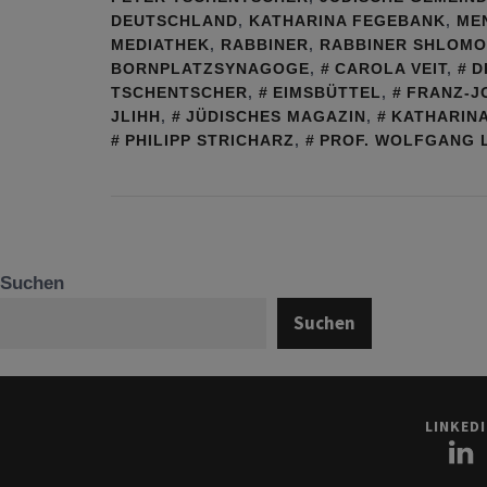
DEUTSCHLAND
,
KATHARINA FEGEBANK
,
ME
MEDIATHEK
,
RABBINER
,
RABBINER SHLOMO 
BORNPLATZSYNAGOGE
,
CAROLA VEIT
,
D
TSCHENTSCHER
,
EIMSBÜTTEL
,
FRANZ-J
JLIHH
,
JÜDISCHES MAGAZIN
,
KATHARIN
PHILIPP STRICHARZ
,
PROF. WOLFGANG 
Suchen
Suchen
LINKED