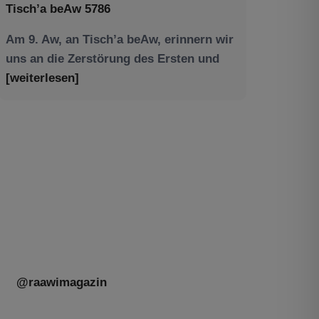
Am 9. Aw, an Tisch’a beAw, erinnern wir
uns an die Zerstörung des Ersten und
[weiterlesen]
Tu be’Aw – das jüdische Fest der Liebe,
der Freundschaft und der Begegnung.
Mit großer Freude teilen wir einige
Eindrücke unseres gestrigen Abends.
Jüdische Menschen unterschiedlicher
Generationen, Herkunft,
[weiterlesen]
@raawimagazin