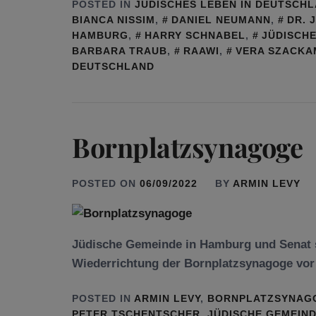
POSTED IN
JÜDISCHES LEBEN IN DEUTSCH
BIANCA NISSIM
,
DANIEL NEUMANN
,
DR. 
HAMBURG
,
HARRY SCHNABEL
,
JÜDISCH
BARBARA TRAUB
,
RAAWI
,
VERA SZACKA
DEUTSCHLAND
Bornplatzsynagoge
POSTED ON
06/09/2022
BY
ARMIN LEVY
Jüdische Gemeinde in Hamburg und Senat s
Wiederrichtung der Bornplatzsynagoge vor
POSTED IN
ARMIN LEVY
,
BORNPLATZSYNAG
PETER TSCHENTSCHER
,
JÜDISCHE GEMEIN