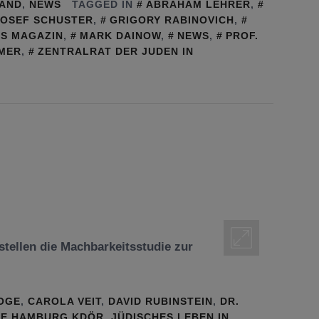
LAND
,
NEWS
TAGGED IN
ABRAHAM LEHRER
,
JOSEF SCHUSTER
,
GRIGORY RABINOVICH
,
ES MAGAZIN
,
MARK DAINOW
,
NEWS
,
PROF.
MER
,
ZENTRALRAT DER JUDEN IN
tellen die Machbarkeitsstudie zur
OGE
,
CAROLA VEIT
,
DAVID RUBINSTEIN
,
DR.
DE HAMBURG KDÖR
,
JÜDISCHES LEBEN IN