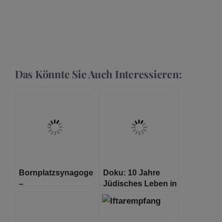
Das Könnte Sie Auch Interessieren:
Bornplatzsynagoge
Doku: 10 Jahre
–
Jüdisches Leben in
Machbarkeitsstudie
Hamburg mit dem
an renommiertes
Landesrabbiner
Architekturbüro
Shlomo Bistritzky