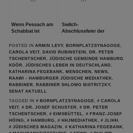
Gemeinde
Hamburger
Hamburg
Rathaus
Wenn Pessach am
Switch-
Schabbat ist
Abschlussfeier der
Kulturbrücke e.V.
POSTED IN
ARMIN LEVY
,
BORNPLATZSYNAGOGE
,
CAROLA VEIT
,
DAVID RUBINSTEIN
,
DR. PETER
TSCHENTSCHER
,
JÜDISCHE GEMEINDE HAMBURG
KDÖR
,
JÜDISCHES LEBEN IN DEUTSCHLAND
,
KATHARINA FEGEBANK
,
MENSCHEN
,
NEWS
,
RAAWI - HAMBURGER JÜDISCHE MEDIATHEK
,
RABBINER
,
RABBINER SHLOMO BISTRITZKY
,
SENAT AKTUELL
TAGGED IN
BORNPLATZSYNAGOGE
,
CAROLA
VEIT
,
DR. JOSEF SCHUSTER
,
DR. PETER
TSCHENTSCHER
,
EIMSBÜTTEL
,
FRANZ-JOSEF
HÖING
,
HAMBURG
,
HHJMEDIATHEK
,
JLIHH
,
JÜDISCHES MAGAZIN
,
KATHARINA FEGEBANK
,