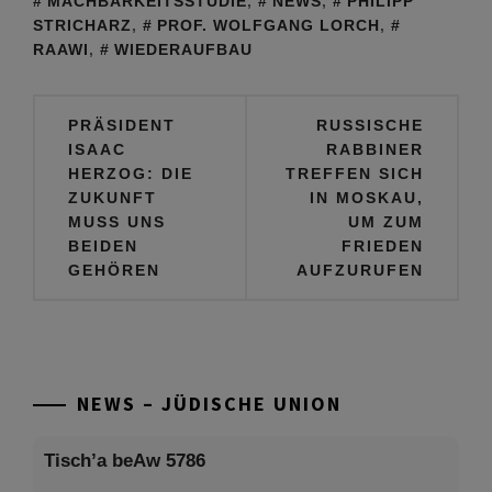
MACHBARKEITSSTUDIE
,
NEWS
,
PHILIPP
STRICHARZ
,
PROF. WOLFGANG LORCH
,
RAAWI
,
WIEDERAUFBAU
Beitragsnavigation
PRÄSIDENT
RUSSISCHE
ISAAC
RABBINER
HERZOG: DIE
TREFFEN SICH
ZUKUNFT
IN MOSKAU,
MUSS UNS
UM ZUM
BEIDEN
FRIEDEN
GEHÖREN
AUFZURUFEN
NEWS – JÜDISCHE UNION
Tisch’a beAw 5786