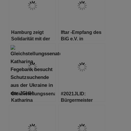
Wandel Lorch
Götze Wach
vergeben
Hamburg zeigt
Iftar -Empfang des
Solidarität mit der
BiG e.V. in
Ukraine
Hamburg
Gleichstellungssenatorin
#2021JLID:
Katharina
Bürgermeister
Fegebank besucht
Tschentscher
Schutzsuchende
empfängt Mitglieder
aus der Ukraine in
der Jüdischen
der Jüdischen
Gemeinden im