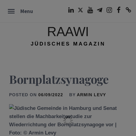
Skip
LinkedIn
Twitter
Youtube
Telegram
Instagram
Facebook
TikTok
Menu
to
content
RAAWI
JÜDISCHES MAGAZIN
Bornplatzsynagoge
POSTED ON
06/09/2022
BY
ARMIN LEVY