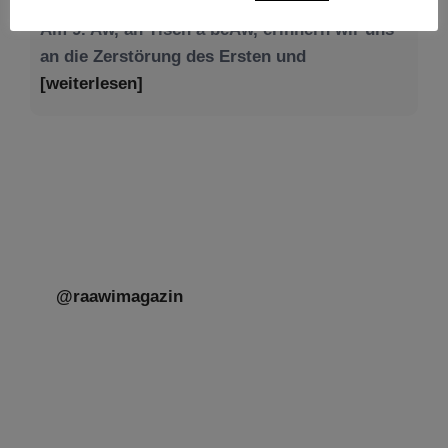
[weiterlesen]
@raawimagazin