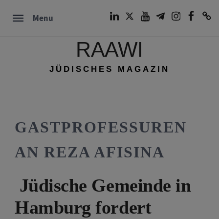
Skip
LinkedIn
Twitter
Youtube
Telegram
Instagram
Facebook
TikTok
Menu
to
content
RAAWI
JÜDISCHES MAGAZIN
GASTPROFESSUREN
AN REZA AFISINA
Jüdische Gemeinde in
Hamburg fordert