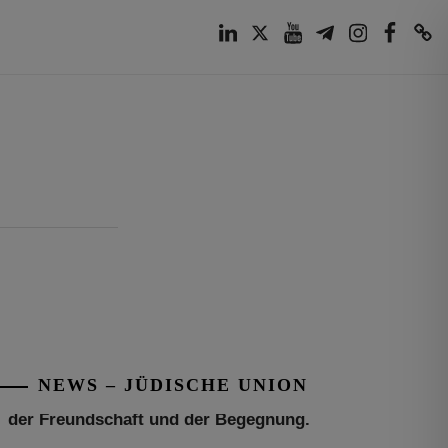
LinkedIn
Twitter
Youtube
Telegram
Instagram
Facebook
TikTok
Tu be’Aw – das jüdische Fest der Liebe,
der Freundschaft und der Begegnung.
Mit großer Freude teilen wir einige
Eindrücke unseres gestrigen Abends.
Jüdische Menschen unterschiedlicher
NEWS – JÜDISCHE UNION
Generationen, Herkunft,
[weiterlesen]