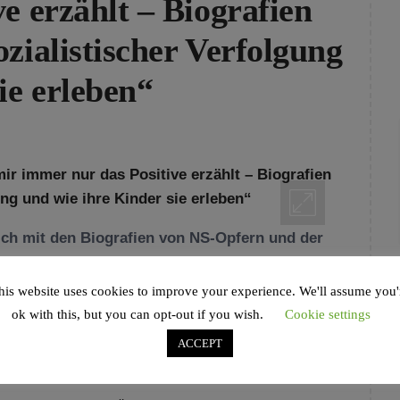
e erzählt – Biografien
zialistischer Verfolgung
ie erleben“
ch mit den Biografien von NS-Opfern und der
en an ihre Nachkommen. Für einige Opfer des
his website uses cookies to improve your experience. We'll assume you'
ok with this, but you can opt-out if you wish.
Cookie settings
ACCEPT