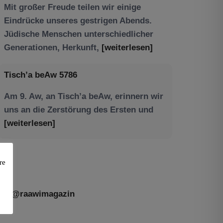
Tisch’a beAw 5786
Am 9. Aw, an Tisch’a beAw, erinnern wir
uns an die Zerstörung des Ersten und
[weiterlesen]
re
@raawimagazin