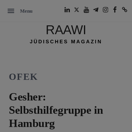
Skip
LinkedIn
Twitter
Youtube
Telegram
Instagram
Facebook
TikTok
Menu
to
content
RAAWI
JÜDISCHES MAGAZIN
OFEK
Gesher:
Selbsthilfegruppe in
Hamburg