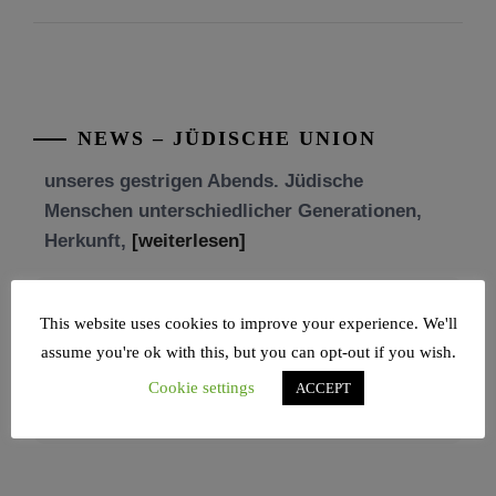
Freundschaft und der Begegnung.
Mit großer Freude teilen wir einige Eindrücke
unseres gestrigen Abends. Jüdische
Menschen unterschiedlicher Generationen,
NEWS – JÜDISCHE UNION
Herkunft,
[weiterlesen]
Tisch’a beAw 5786
Am 9. Aw, an Tisch’a beAw, erinnern wir uns
an die Zerstörung des Ersten und
[weiterlesen]
This website uses cookies to improve your experience. We'll
assume you're ok with this, but you can opt-out if you wish.
Cookie settings
ACCEPT