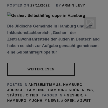
POSTED ON
27/11/2022
BY
ARMIN LEVY
Die Jüdische Gemeinde in Hamburg und der
Inklusionsfachbereich „Gesher“ der
Zentralwohlfahrtstelle der Juden in Deutschland
haben es sich zur Aufgabe gemacht gemeinsam
eine Selbsthilfegruppe für
WEITERLESEN
POSTED IN
ANTISEMITISMUS
,
HAMBURG
,
JÜDISCHE GEMEINDE HAMBURG KDÖR
,
NEWS
,
STÄDTE / CITIES
TAGGED IN
GESHER
,
HAMBURG
,
JGHH
,
NEWS
,
OFEK
,
ZWST
Tu be’Aw – das jüdische Fest der Liebe, der