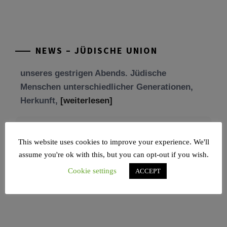
Freundschaft und der Begegnung.
Mit großer Freude teilen wir einige Eindrücke
unseres gestrigen Abends. Jüdische
NEWS – JÜDISCHE UNION
Menschen unterschiedlicher Generationen,
Herkunft,
[weiterlesen]
Tisch’a beAw 5786
Am 9. Aw, an Tisch’a beAw, erinnern wir uns
an die Zerstörung des Ersten und
[weiterlesen]
This website uses cookies to improve your experience. We'll
assume you're ok with this, but you can opt-out if you wish.
Cookie settings
ACCEPT