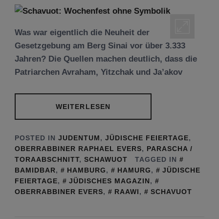
Was war eigentlich die Neuheit der
Gesetzgebung am Berg Sinai vor über 3.333
Jahren? Die Quellen machen deutlich, dass die
Patriarchen Avraham, Yitzchak und Ja’akov
WEITERLESEN
POSTED IN
JUDENTUM
,
JÜDISCHE FEIERTAGE
,
OBERRABBINER RAPHAEL EVERS
,
PARASCHA /
TORAABSCHNITT
,
SCHAWUOT
TAGGED IN
BAMIDBAR
,
HAMBURG
,
HAMURG
,
JÜDISCHE
FEIERTAGE
,
JÜDISCHES MAGAZIN
,
OBERRABBINER EVERS
,
RAAWI
,
SCHAVUOT
Tu be’Aw – das jüdische Fest der Liebe, der