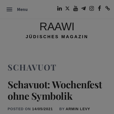
Skip
LinkedIn
Twitter
Youtube
Telegram
Instagram
Facebook
TikTok
Menu
to
content
RAAWI
JÜDISCHES MAGAZIN
SCHAVUOT
Schavuot: Wochenfest
ohne Symbolik
POSTED ON
14/05/2021
BY
ARMIN LEVY