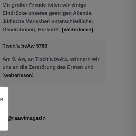
Tisch’a beAw 5786
Am 9. Aw, an Tisch’a beAw, erinnern wir
uns an die Zerstörung des Ersten und
[weiterlesen]
re
@raawimagazin