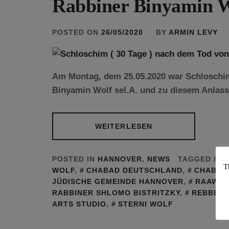
Rabbiner Binyamin Wo
POSTED ON
26/05/2020
BY
ARMIN LEVY
Am Montag, dem 25.05.2020 war Schloschi
Binyamin Wolf sel.A. und zu diesem Anlas
WEITERLESEN
POSTED IN
HANNOVER
,
NEWS
TAGGED IN
T
WOLF
,
CHABAD DEUTSCHLAND
,
CHABAD
JÜDISCHE GEMEINDE HANNOVER
,
RAAWI 
RABBINER SHLOMO BISTRITZKY
,
REBBE
,
ARTS STUDIO
,
STERNI WOLF