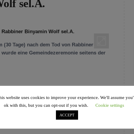
lf sel.A.
m (30 Tage) nach dem Tod von Rabbiner
s wurde eine Gemeindezeremonie seitens der
#RAAWIראוויРААВИ
,
ARMIN LEVY
,
BENY
his website uses cookies to improve your experience. We'll assume you'
 HANNOVER
,
GEMEINDEZEREMONIE
,
ok with this, but you can opt-out if you wish.
Cookie settings
NEWS
,
RABBI
,
RABBINER BINYAMIN WOLF
,
REBBITZIN
,
SCHLUSCHIM
,
SIMCHA VISUAL
ACCEPT