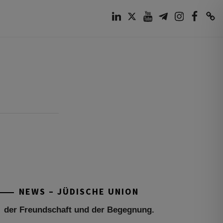
LinkedIn
Twitter
Youtube
Telegram
Instagram
Facebook
TikTok
Tu be’Aw – das jüdische Fest der Liebe,
der Freundschaft und der Begegnung.
Mit großer Freude teilen wir einige
Eindrücke unseres gestrigen Abends.
Jüdische Menschen unterschiedlicher
NEWS – JÜDISCHE UNION
Generationen, Herkunft,
[weiterlesen]